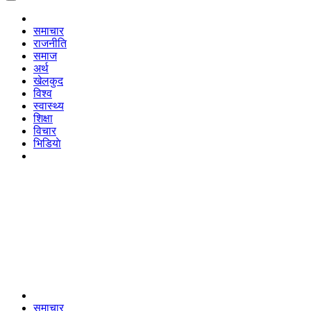
समाचार
राजनीति
समाज
अर्थ
खेलकुद
विश्व
स्वास्थ्य
शिक्षा
विचार
भिडियाे
समाचार