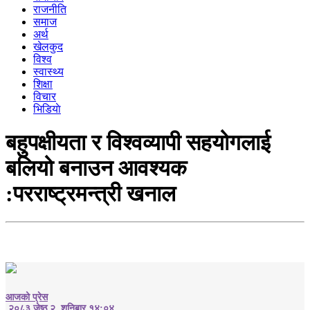
राजनीति
समाज
अर्थ
खेलकुद
विश्व
स्वास्थ्य
शिक्षा
विचार
भिडियाे
बहुपक्षीयता र विश्वव्यापी सहयोगलाई
बलियो बनाउन आवश्यक
:परराष्ट्रमन्त्री खनाल
आजको प्रेस
२०८३ जेष्ठ २, शनिबार १४:०४