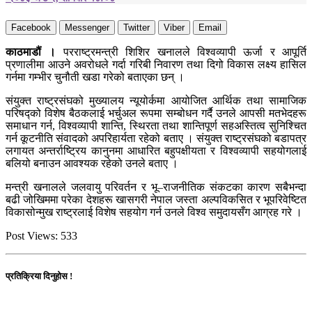
Facebook
Messenger
Twitter
Viber
Email
काठमाडौं ।
परराष्ट्रमन्त्री शिशिर खनालले विश्वव्यापी ऊर्जा र आपूर्ति
प्रणालीमा आउने अवरोधले गर्दा गरिबी निवारण तथा दिगो विकास लक्ष्य हासिल
गर्नमा गम्भीर चुनौती खडा गरेको बताएका छन् ।
संयुक्त राष्ट्रसंघको मुख्यालय न्यूयोर्कमा आयोजित आर्थिक तथा सामाजिक
परिषद्को विशेष बैठकलाई भर्चुअल रूपमा सम्बोधन गर्दै उनले आपसी मतभेदहरू
समाधान गर्न, विश्वव्यापी शान्ति, स्थिरता तथा शान्तिपूर्ण सहअस्तित्व सुनिश्चित
गर्न कूटनीति संवादको अपरिहार्यता रहेको बताए । संयुक्त राष्ट्रसंघको बडापत्र
लगायत अन्तर्राष्ट्रिय कानुनमा आधारित बहुपक्षीयता र विश्वव्यापी सहयोगलाई
बलियो बनाउन आवश्यक रहेको उनले बताए ।
मन्त्री खनालले जलवायु परिवर्तन र भू–राजनीतिक संकटका कारण सबैभन्दा
बढी जोखिममा परेका देशहरू खासगरी नेपाल जस्ता अल्पविकसित र भूपरिवेष्टित
विकासोन्मुख राष्ट्रलाई विशेष सहयोग गर्न उनले विश्व समुदायसँग आग्रह गरे ।
Post Views:
533
प्रतिक्रिया दिनुहोस !