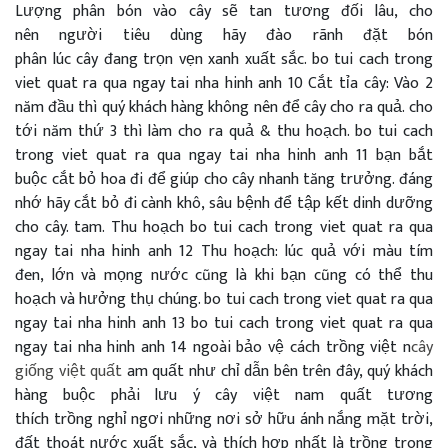
Lượng phân bón vào cây
sẽ
tan
tương đối
lâu,
cho
nên
người tiêu dùng
hãy đào rãnh
đặt
bón
phân
lúc
cây
đang
trọn vẹn
xanh
xuất sắc
. bo tui cach trong
viet quat ra qua ngay tai nha hinh anh 10 Cắt tỉa cây: Vào 2
năm đầu thì
quý khách hàng
không nên
để
cây cho ra quả.
cho
tới
năm
thứ
3
thì
làm cho
ra quả
&
thu hoạch. bo tui cach
trong viet quat ra qua ngay tai nha hinh anh 11
bạn
bắt
buộc
cắt bỏ hoa đi
để
giúp cho
cây
nhanh
tăng trưởng
.
đáng
nhớ
hãy cắt bỏ đi cành khô, sâu bệnh
để
tập kết
dinh dưỡng
cho cây.
tam
. Thu hoạch bo tui cach trong viet quat ra qua
ngay tai nha hinh anh 12 Thu hoạch:
lúc
quả
với
màu
tím
đen,
lớn
và
mọng nước
cũng là
khi
bạn cũng có thể
thu
hoạch
và
hưởng thụ
chúng. bo tui cach trong viet quat ra qua
ngay tai nha hinh anh 13 bo tui cach trong viet quat ra qua
ngay tai nha hinh anh 14
ngoài
bảo vệ
cách
trồng
việt n
cây
giống việt quất
am
quất
như
chỉ dẫn
bên trên
đây,
quý khách
hàng
buộc phải
lưu ý
cây
việt nam
quất
tương
thích
trồng
nghỉ ngơi
những
nơi
sở hữu
ánh nắng
mặt trời,
đất thoát nước
xuất sắc
,
và
thích hợp
nhất là
trồng trong