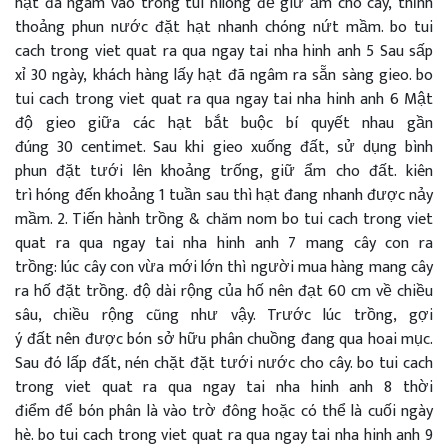
hạt
đã
ngâm
vào trong túi
nilong
để
giữ ẩm cho cây,
thỉnh
thoảng
phun nước
đặt
hạt
nhanh chóng
nứt mầm. bo tui
cach trong viet quat ra qua ngay tai nha hinh anh 5 Sau
sấp
xỉ
30 ngày,
khách hàng
lấy
hạt
đã
ngâm ra
sẵn sàng
gieo. bo
tui cach trong viet quat ra qua ngay tai nha hinh anh 6 Mật
độ gieo giữa
các
hạt
bắt buộc
bí quyết
nhau
gần
đúng
30
centimet
. Sau
khi
gieo xuống đất,
sử dụng
bình
phun
đặt
tưới lên
khoảng trống
, giữ ẩm cho đất.
kiên
trì
hóng
đến
khoảng
1
tuần sau thì hạt
đang
nhanh
được nảy
mầm. 2. Tiến hành trồng
&
chăm nom
bo tui cach trong viet
quat ra qua ngay tai nha hinh anh 7
mang
cây con ra
trồng:
lúc
cây con
vừa mới
lớn
thì
người mua hàng
mang
cây
ra hố
đặt
trồng.
độ dài rộng
của hố
nên
đạt 60
cm
về chiều
sâu, chiều rộng
cũng như vậy
. Trước
lúc
trồng,
gợi
ý
đất
nên
được bón
sở hữu
phân chuồng
đang
qua hoai mục.
Sau
đó
lấp đất, nén chặt
đặt
tưới nước cho cây. bo tui cach
trong viet quat ra qua ngay tai nha hinh anh 8
thời
điểm
để
bón phân là vào
trờ đông
hoặc
có thể
là cuối
ngày
hè
. bo tui cach trong viet quat ra qua ngay tai nha hinh anh 9