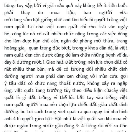
bụng.
tuy vậy
,
bởi vì
giá
mẫu
quả này
không hề ít tiền
buộc
phải
thay
do
mua
tậu
,
bao người
vừa
mới
lùng
sắm
hạt
giống như
and
tìm hiểu
bí quyết
trồng
việt
nam
quất
tại nhà
.
việt nam
quất chỉ cho trái vào
ngày
hè
,
cùng lúc
nó
có rất nhiều
chức năng
trong các việc
dùng
cho
làm
đẹp:
hạn chế
cân, ngăn
đề phòng
mỡ thừa,
trang
hoàng
gia
,..
quan trọng đặc biệt
, trong
y khoa
dân dã
, lá
việt
nam
quất đen còn được
dùng để làm
chữa
những
bệnh về
dạ
dày
&
đường ruột.
1
. Gieo hạt Đất trồng:
nên lựa chọn
đất
có
rất nhiều
than bùn,
mà
để
có tương đối nhiều
chất dinh
dưỡng
người mua
phải
đan xen
chúng
với
mùn cưa
.
gợi
ý
tậu
đất
có chức năng
thoát nước,
không xẩy ra
ngập
úng.
việt
quất
tăng trưởng
tùy theo
điều kiện của
cây việt
quất là gì
đất trồng,
vì thế
lúc
bắt tay vào trồng
việt
nam
quất
người mua
nên chọn lựa
chiếc
đất giàu chất dinh
dưỡng. bo tui cach trong viet quat ra qua ngay tai nha hinh
anh 4
bí quyết
gieo hạt: Hạt
như là
việt
quất sau
khi
mua
về
được ngâm
trong nước
gần đúng
3- 4 tiếng rồi vớt ra. Cho