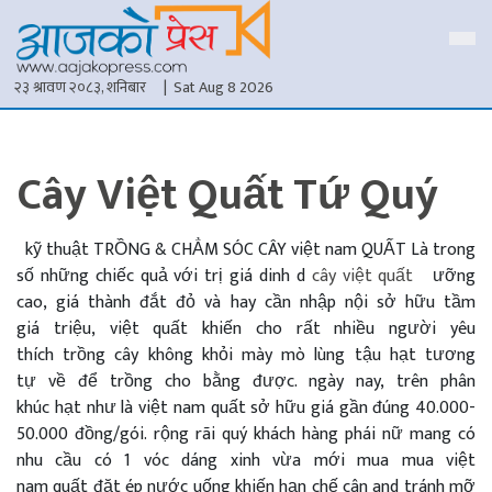
२३ श्रावण २०८३, शनिबार
| Sat Aug 8 2026
Cây Việt Quất Tứ Quý
kỹ thuật
TRỒNG
&
CHẲM SÓC CÂY
việt nam
QUẤT Là
trong
số những
chiếc
quả
với
trị giá
dinh d
cây việt quất
ưỡng
cao,
giá thành
đắt đỏ
và
hay
cần
nhập nội
sở hữu
tầm
giá
triệu,
việt
quất
khiến cho
rất nhiều người
yêu
thích
trồng cây
không
khỏi
mày mò
lùng
tậu
hạt
tương
tự
về
để
trồng cho
bằng
được.
ngày nay
,
trên
phân
khúc
hạt
như là
việt nam
quất
sở hữu
giá
gần đúng
40.000-
50.000 đồng/gói.
rộng rãi
quý khách hàng
phái nữ
mang
có
nhu cầu
có 1
vóc dáng
xinh
vừa mới
mua
mua
việt
nam
quất
đặt
ép nước uống
khiến
hạn chế
cân
and
tránh
mỡ