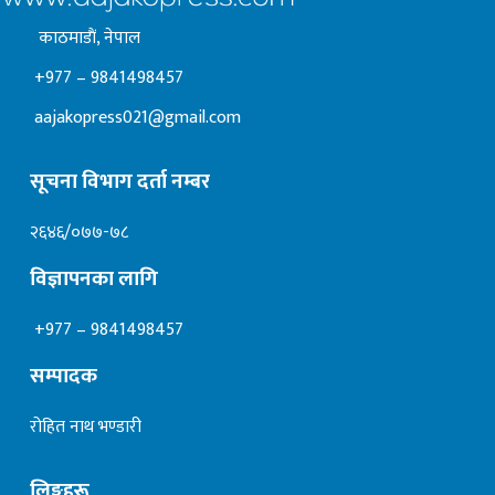
काठमाडाैं, नेपाल
+977 – 9841498457
aajakopress021@gmail.com
सूचना विभाग दर्ता नम्बर
२६४६/०७७-७८
विज्ञापनका लागि
+977 – 9841498457
सम्पादक
रोहित नाथ भण्डारी
लिङ्कहरू