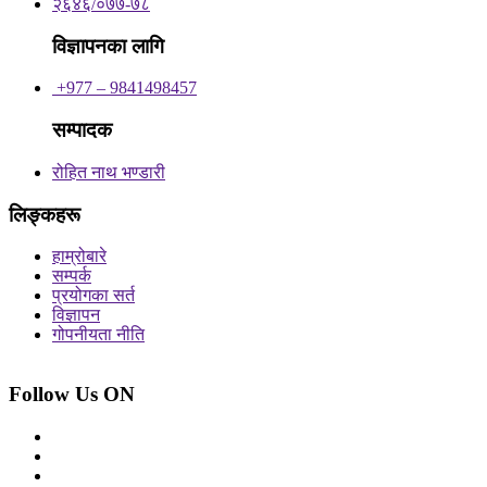
२६४६/०७७-७८
विज्ञापनका लागि
+977 – 9841498457
सम्पादक
रोहित नाथ भण्डारी
लिङ्कहरू
हाम्रोबारे
सम्पर्क
प्रयोगका सर्त
विज्ञापन
गोपनीयता नीति
Follow Us ON