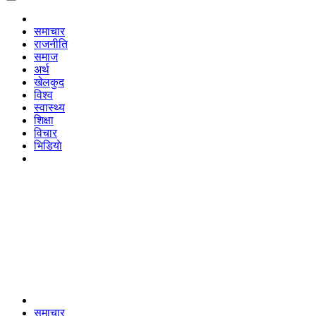
समाचार
राजनीति
समाज
अर्थ
खेलकुद
विश्व
स्वास्थ्य
शिक्षा
विचार
भिडियाे
समाचार