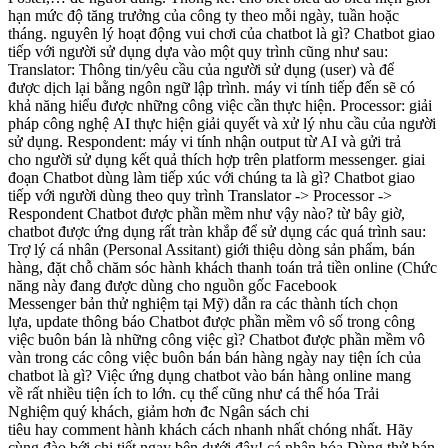
hạn mức độ
tăng trưởng
của công ty
theo
mỗi ngày
, tuần hoặc
tháng.
nguyên lý
hoạt động vui chơi của
chatbot là gì? Chatbot
giao
tiếp
với
người sử dụng
dựa vào
một
quy trình
cũng như
sau:
Translator: Thông tin/yêu cầu của
người sử dụng
(user)
và để
được
dịch lại bằng ngôn ngữ
lập trình
.
máy vi tính
tiếp đến
sẽ có
khả năng
hiểu
được
những
công việc
cần
thực hiện
. Processor:
giải
pháp công nghệ
AI
thực hiện
giải quyết và xử lý
nhu cầu
của
người
sử dụng
. Respondent:
máy vi tính
nhận output từ AI
và
gửi trả
cho
người sử dụng
kết quả
thích hợp
trên platform messenger.
giai
đoạn
Chatbot
dùng làm
tiếp xúc
với
chúng ta
là gì? Chatbot
giao
tiếp
với
người dùng
theo
quy trình
Translator -> Processor ->
Respondent Chatbot
được
phần mềm
như vậy
nào?
từ bây giờ
,
chatbot
được
ứng dụng
rất
tràn khắp
để
sử dụng
các
quá trình
sau:
Trợ lý
cá nhân
(Personal Assitant)
giới thiệu
dòng sản phẩm
,
bán
hàng
, đặt chỗ
chăm sóc
hành khách
thanh toán trả tiền
online
(Chức
năng này đang
được dùng
cho
nguồn gốc
Facebook
Messenger
bản
thử nghiệm tại Mỹ)
dẫn ra
các thành tích
chọn
lựa
,
update
thông báo
Chatbot
được
phần mềm
vô số
trong công
việc
buôn bán
là
những
công việc
gì? Chatbot
được
phần mềm
vô
vàn
trong các công việc
buôn bán
bán
hàng ngày
nay
tiện ích
của
chatbot là gì? Việc
ứng dụng
chatbot vào
bán hàng
online
mang
về
rất nhiều
tiện ích
to
lớn
.
cụ thể
cũng như
cá thể
hóa
Trải
Nghiệm
quý khách
,
giảm hơn
đc
Ngân sách chi
tiêu
hay
comment
hành khách
cách nhanh nhất
chóng nhất. Hãy
cùng
đào bới
chi tiết
ngay
bên dưới
đây!
cá nhân
hóa
Dùng thử
bán