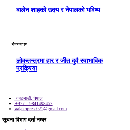
बालेन शाहको उदय र नेपालको भविष्य
प्रेमचन्द्र झा
लोकतन्त्रमा हार र जीत दुवै स्वाभाविक
प्रक्रिया
काठमाडाैं, नेपाल
+977 – 9841498457
aajakopress021@gmail.com
सूचना विभाग दर्ता नम्बर