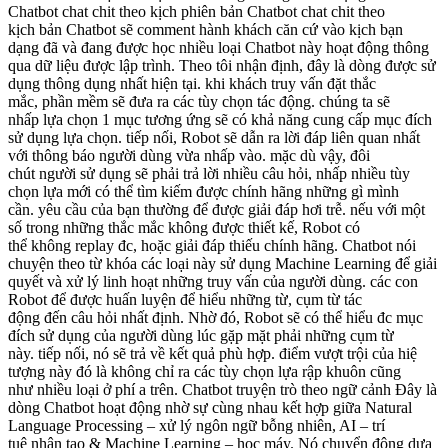
Chatbot
chat chit
theo kịch
phiên bản
Chatbot
chat chit
theo
kịch
bản
Chatbot sẽ
comment
hành khách
căn cứ vào
kịch
bạn
dạng
đã và đang được
học
nhiều loại
Chatbot này
hoạt động
thông
qua
dữ liệu
được
lập trình
. Theo tôi nhận định, đây
là dòng
được sử
dụng
thông dụng
nhất
hiện tại
.
khi
khách
truy vấn
đặt
thắc
mắc
,
phần mềm
sẽ
đưa ra
các
tùy chọn
tác động
.
chúng ta
sẽ
nhấp
lựa chọn 1
mục
tương ứng
sẽ có khả năng
cung cấp
mục đích
sử dụng
lựa chọn
.
tiếp nối
, Robot sẽ
dẫn ra
lời đáp
liên quan
nhất
với
thông báo
người dùng
vừa nhấp vào.
mặc dù vậy
,
đôi
chút
người sử dụng
sẽ phải
trả lời
nhiều
câu hỏi
, nhấp nhiều
tùy
chọn lựa
mới
có thể
tìm kiếm được
chính hãng
những
gì mình
cần.
yêu cầu
của bạn
thường
để được
giải đáp
hơi trễ
.
nếu với
một
số trong những
thắc mắc
không được
thiết kế
, Robot
có
thể
không
replay
đc
, hoặc giải đáp thiếu
chính hãng
. Chatbot
nói
chuyện
theo từ khóa
các loại
này
sử dụng
Machine Learning để
giải
quyết và xử lý
linh hoạt
những
truy vấn
của
người dùng
.
các
con
Robot
để được
huấn luyện để hiểu
những
từ, cụm từ
tác
động
đến
câu hỏi
nhất định
. Nhờ đó, Robot
sẽ có thể
hiểu
đc
mục
đích sử dụng
của
người dùng
lúc
gặp mặt
phải
những
cụm từ
này.
tiếp nối
,
nó sẽ
trả về
kết quả
phù hợp
.
điểm vượt trội
của
hiệ
tượng
này đó là
không
chỉ ra
các
tùy chọn lựa
rập khuôn
cũng
như
nhiều loại
ở phí a trên
. Chatbot
truyện trò
theo ngữ cảnh Đây
là
dòng
Chatbot
hoạt động
nhờ sự
cùng nhau kết hợp
giữa Natural
Language Processing –
xử lý
ngôn ngữ
bỗng nhiên
, AI –
trí
tuệ
nhân tạo
&
Machine Learning – học máy. Nó
chuyển động
dựa