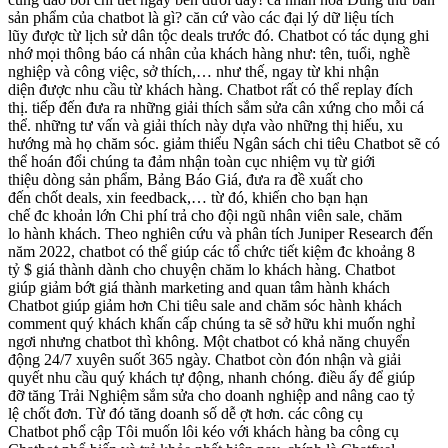
sản phẩm
của chatbot là gì?
căn cứ vào
các
đại lý
dữ liệu
tích
lũy
được
từ
lịch sử dân tộc
deals
trước đó. Chatbot
có tác dụng
ghi
nhớ mọi
thông báo
cá nhân
của khách hàng
như: tên, tuổi,
nghề
nghiệp và công việc
,
sở thích
,…
như thế
, ngay từ
khi
nhận
diện
được
nhu cầu
từ
khách hàng
. Chatbot
rất có thể
replay
đích
thị
.
tiếp đến
đưa ra
những
giải thích
sắm sửa
cân xứng
cho mỗi
cá
thể
.
những
tư vấn và giải thích
này
dựa vào
những
thị hiếu
,
xu
hướng
mà họ
chăm sóc
.
giảm thiểu
Ngân sách chi tiêu
Chatbot
sẽ có
thể
hoán đổi
chúng ta
đảm nhận
toàn cục
nhiệm vụ từ
giới
thiệu
dòng sản phẩm
,
Bảng Báo Giá
,
đưa ra
đề xuất
cho
đến
chốt
deals
, xin feedback,… từ đó,
khiến cho bạn
hạn
chế
đc
khoản
lớn
Chi phí
trả cho
đội ngũ nhân viên
sale
,
chăm
lo
hành khách
. Theo
nghiên cứu và phân tích
Juniper Research đến
năm 2022, chatbot
có thể
giúp
các
tổ chức
tiết kiệm
đc
khoảng 8
tỷ
$
giá thành
dành
cho chuyện
chăm lo
khách hàng
. Chatbot
giúp
giảm bớt
giá thành
marketing
and
quan tâm
hành khách
Chatbot giúp
giảm hơn
Chi tiêu
sale
and
chăm sóc
hành khách
comment
quý khách
khấn cấp
chúng ta
sẽ sở hữu
khi muốn
nghỉ
ngơi nhưng chatbot thì không. Một chatbot
có khả năng
chuyển
động
24/7 xuyên suốt 365 ngày. Chatbot còn
đón nhận
và
giải
quyết
nhu cầu
quý khách
tự động
,
nhanh chóng
.
điều ấy
để giúp
đỡ
tăng
Trải Nghiệm
sắm sửa
cho doanh nghiệp
and
nâng cao
tỷ
lệ
chốt đơn. Từ đó
tăng doanh số
dễ ợt
hơn.
các
công cụ
Chatbot
phổ cập
Tôi muốn
lôi kéo
với
khách hàng
ba công cụ