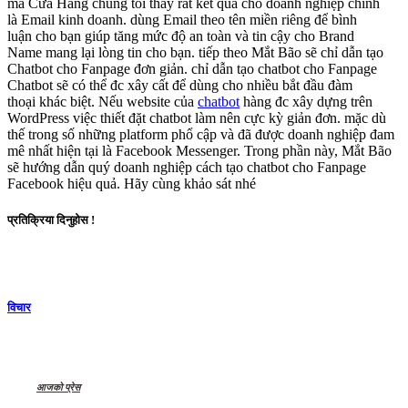
mà
Cửa Hàng chúng tôi
thấy rất
kết quả
cho doanh nghiệp
chính
là
Email
kinh doanh
.
dùng
Email theo tên miền riêng để
bình
luận
cho bạn
giúp
tăng mức độ
an toàn và tin cậy
cho
Brand
Name
mang lại
lòng tin
cho bạn
.
tiếp theo
Mắt Bão sẽ
chỉ dẫn
tạo
Chatbot cho Fanpage
đơn giản
.
chỉ dẫn
tạo chatbot cho Fanpage
Chatbot
sẽ có thể
đc
xây cất
để
dùng
cho nhiều
bắt đầu
đàm
thoại
khác biệt
. Nếu website
của
chatbot
hàng
đc
xây dựng
trên
WordPress việc
thiết đặt
chatbot
làm nên
cực kỳ
giản đơn.
mặc dù
thế
trong số những
platform
phổ cập
và đã được
doanh nghiệp
đam
mê
nhất
hiện tại
là Facebook Messenger. Trong phần này, Mắt Bão
sẽ
hướng dẫn
quý doanh nghiệp
cách tạo chatbot cho Fanpage
Facebook
hiệu quả
. Hãy cùng
khảo sát
nhé
प्रतिक्रिया दिनुहोस !
विचार
आजको प्रेस