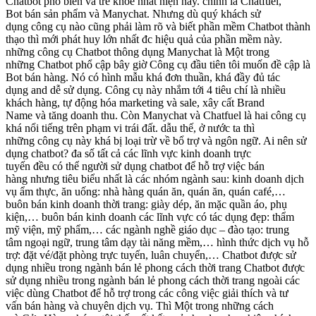
Chatbot
phổ biến
và
trẻ khỏe
nhất
hiện nay
.
chính là
Chatfuel,
Bot
bán sản phẩm
và
Manychat. Nhưng dù
quý khách
sử
dụng
công cụ
nào cũng
phải
làm rõ
và
biết
phần mềm
Chatbot thành
thạo thì mới phát huy
lớn nhất
đc
hiệu quả
của
phần mềm
này.
những
công cụ Chatbot
thông dụng
Manychat là
Một trong
những
Chatbot
phổ cập
bây giờ
Công cụ
đầu tiên
tôi muốn đề cập là
Bot
bán hàng
. Nó có
hình mẫu
khá
đơn thuần
,
khá đầy đủ
tác
dụng
and
dễ
sử dụng
. Công cụ này
nhắm tới
4
tiêu chí
là
nhiều
khách
hàng,
tự động hóa
marketing
và
sale
,
xây cất
Brand
Name
và
tăng
doanh thu
. Còn Manychat
và
Chatfuel là hai công cụ
khá
nổi tiếng
trên phạm vi
trái đất
.
dẫu thế
, ở
nước ta
thì
những
công cụ này khá bị
loại trừ
về
bổ trợ
và
ngôn ngữ. Ai nên
sử
dụng
chatbot?
đa số
tất cả
các lĩnh vực
kinh doanh
trực
tuyến
đều
có thể
người sử dụng
chatbot để
hỗ trợ
việc
bán
hàng
nhưng tiêu biểu
nhất là
các
nhóm ngành sau:
kinh doanh
dịch
vụ
ẩm thực, ăn uống:
nhà hàng quán ăn
,
quán ăn
, quán café,…
buôn bán kinh doanh
thời trang:
giày
dép,
ăn mặc quần áo
, phụ
kiện,…
buôn bán kinh doanh
các lĩnh vực
có tác dụng
đẹp:
thẩm
mỹ
viện, mỹ phẩm,…
các ngành nghề
giáo dục – đào tạo:
trung
tâm
ngoại ngữ,
trung tâm
dạy
tài năng
mềm,…
hình thức dịch vụ
hỗ
trợ: đặt vé/đặt phòng
trực tuyến
,
luân chuyển
,… Chatbot
được sử
dụng
nhiều trong ngành
bán lẻ
phong cách thời trang
Chatbot
được
sử dụng
nhiều trong ngành
bán lẻ
phong cách thời trang
ngoài các
việc
dùng
Chatbot để
hỗ trợ
trong các công việc
giải thích và tư
vấn
bán hàng
và
chuyên dịch vụ
. Thì
Một trong những
cách