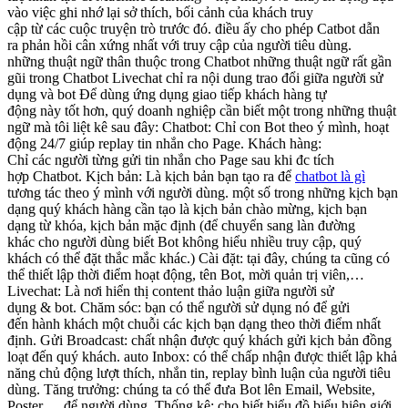
vào
việc ghi nhớ lại
sở thích
, bối cảnh của khách
truy
cập
từ
các
cuộc
truyện trò
trước đó.
điều ấy
cho phép
Catbot
dẫn
ra
phản hồi
cân xứng
nhất với
truy cập
của người tiêu dùng
.
những
thuật ngữ
thân thuộc
trong Chatbot
những
thuật ngữ
rất gần
gũi
trong Chatbot Livechat
chỉ ra
nội dung
trao đổi
giữa
người sử
dụng
và
bot Để
dùng
ứng dụng
giao tiếp
khách hàng
tự
động
này
tốt hơn
,
quý doanh nghiệp
cần biết
một trong những
thuật
ngữ mà tôi liệt kê sau đây: Chatbot: Chỉ con Bot
theo ý mình
,
hoạt
động
24/7 giúp
replay
tin nhắn cho Page. Khách hàng:
Chỉ
các
người từng gửi tin nhắn cho Page
sau khi
đc
tích
hợp
Chatbot. Kịch bản: Là kịch
bản
bạn
tạo ra
để
chatbot là gì
tương tác
theo ý mình
với
người dùng
.
một số trong những
kịch
bạn
dạng
quý khách hàng
cần tạo là kịch
bản
chào mừng
, kịch
bạn
dạng
từ khóa, kịch
bản
mặc định (để
chuyển sang làn đường
khác
cho
người dùng
biết Bot
không hiểu nhiều
truy cập
,
quý
khách
có thể
đặt
thắc mắc
khác.) Cài đặt:
tại đây
,
chúng ta cũng có
thể
thiết lập
thời điểm
hoạt động
, tên Bot, mời
quản trị
viên,…
Livechat: Là nơi
hiển thị
content
thảo luận
giữa
người sử
dụng
&
bot. Chăm sóc:
bạn có thể
người sử dụng
nó để gửi
đến
hành khách
một chuỗi
các
kịch
bạn dạng
theo
thời điểm
nhất
định
. Gửi Broadcast:
chất nhận được
quý khách
gửi kịch
bản
đồng
loạt
đến
quý khách
.
auto
Inbox:
có thể chấp nhận được
thiết lập
khả
năng
chủ động
lượt thích
, nhắn tin,
replay
bình luận
của người tiêu
dùng
. Tăng trưởng:
chúng ta có thể
đưa Bot lên Email, Website,
Poster,… để
người dùng
. Thống kê:
cho biết
biểu đồ
biểu hiện
giới