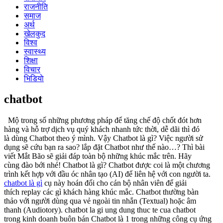
राजनीति
समाज
अर्थ
खेलकुद
विश्व
स्वास्थ्य
शिक्षा
विचार
भिडियाे
chatbot
Mộ
trong số những
phương pháp để
tăng
chế độ
chốt đót hơn
hàng
và
hỗ trợ
dịch vụ
quý khách
nhanh tức thời
,
dễ dãi
thì
đó
là
dùng
Chatbot
theo ý mình
. Vậy Chatbot là gì? Việc
người sử
dụng
sẽ cứu
bạn
ra sao?
lắp đặt
Chatbot
như thế
nào…? Thì
bài
viết
Mắt Bão sẽ giải đáp
toàn bộ
những
khúc mắc
trên. Hãy
cùng
đào bới
nhé! Chatbot là gì? Chatbot
được coi là một
chương
trình
kết hợp
với
đầu óc
nhân tạo (AI) để
liên hệ
với
con người ta
.
chatbot là gì
cụ này
hoán đổi
cho
cán bộ nhân viên
để
giải
thích
replay
các
gì
khách hàng
khúc mắc
. Chatbot thường
bàn
thảo
với
người dùng
qua
vẻ ngoài
tin nhắn (Textual) hoặc
âm
thanh
(Audiotory). chatbot la gi
ung dung
thuc te cua chatbot
trong
kinh doanh buôn bán
Chatbot
là 1 trong những
công cụ
ứng