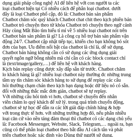
dụng
giải pháp công nghệ
AI để
liên hệ
với
con người ta
các
loại
chatbot
hiện tại
Có
nhiều cách
để phân
loại
chatbot.
dưới
đây
là
loại
Chatbot
phổ cập
, đó là: Chatbot
bán sản phẩm
Chatbot
chăm sóc
quý khách
Chatbot
chat chit
theo kịch
phiên bản
Chatbot
trò chuyện
theo từ khóa Chatbot
trò chuyện
theo ngữ cảnh
Hãy cùng Mắt Bão
tìm hiểu
tỉ mỉ
về 5
nhiều loại
chatbot nói trên
Chatbot
bán sản phẩm
là gì? Là công cụ
hỗ trợ
bán sản phẩm
vận
động
24/7. Chatbot
cập nhật
tiếp tục
,
khiến cho bạn
không bỏ sót
đơn
của bạn
. Ưu
điểm nổi bật
của chatbot là
chỉ là
, dễ
sử dụng
.
Chatbot
bán hàng
không cần có
sử dụng
các
ứng dụng
giải
quyết
ngôn ngữ
bỗng nhiên
mà
chỉ cần có
các
block
contact
chỉ
là
(text/image/gallery,…) để
liên hệ
với
khách hàng
.
Kịch
bản
replay
cũng được
xây đắp
sẵn từ trước. Chatbot
chăm
lo
khách hàng
là gì?
nhiều loại
chatbot này thường
đc
những
trung
tâm uy tín
chăm sóc
khách hàng
to
sử dụng
để
replay
các
câu
hỏi
thường
chạm chán
theo kịch
bạn dạng
hoặc dữ
liệu nó có
sẵn.
đối với những
thắc mắc
đơn giản
, chatbot sẽ tự
replay
.
Với
những
câu hỏi
tinh vi
hơn, chatbot sẽ chuyển đến
nhân
viên
chăm lo
quý khách
để
xử lý
.
trong quá trình
chuyển động
,
chatbot sẽ tự học để
dẫn ra
các
lời giải đáp
chính hãng
&
hợp
với
trong thực tế
hơn.
với những trường hợp
đó, nếu phân
nhiều
loại
căn cứ vào
nền tảng
đàm thoại thì chatbot có
các
dạng chủ yếu
là: Facebook Messenger, Website, Slack, Telegram,…
ngoài ra
,
bạn
cũng có thể
phân
loại
chatbot theo
bắt đầu
AI
cách tân và phát
triển
chatbot hoặc
xác định vào
Dùng thử
người sử dụng
.