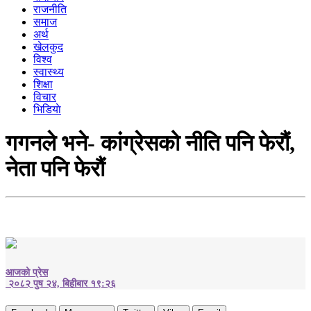
राजनीति
समाज
अर्थ
खेलकुद
विश्व
स्वास्थ्य
शिक्षा
विचार
भिडियाे
गगनले भने- कांग्रेसको नीति पनि फेरौं,
नेता पनि फेरौं
आजको प्रेस
२०८२ पुष २४, बिहीबार १९:२६