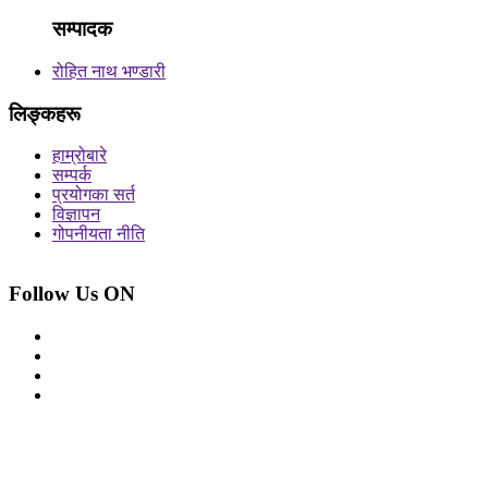
सम्पादक
रोहित नाथ भण्डारी
लिङ्कहरू
हाम्रोबारे
सम्पर्क
प्रयोगका सर्त
विज्ञापन
गोपनीयता नीति
Follow Us ON
© 2026 सर्वाधिकार शुरक्षित आजको प्रेस
Site By: Appharu