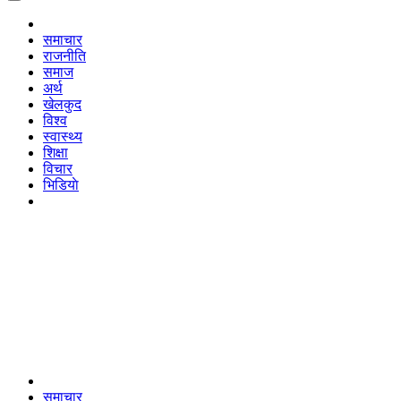
समाचार
राजनीति
समाज
अर्थ
खेलकुद
विश्व
स्वास्थ्य
शिक्षा
विचार
भिडियाे
समाचार