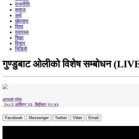
राजनीति
समाज
अर्थ
खेलकुद
विश्व
स्वास्थ्य
शिक्षा
विचार
भिडियाे
गुण्डुबाट ओलीको विशेष सम्बोधन (LIV
आजको प्रेस
२०८२ आश्विन २३, बिहीबार १२:४३
Facebook
Messenger
Twitter
Viber
Email