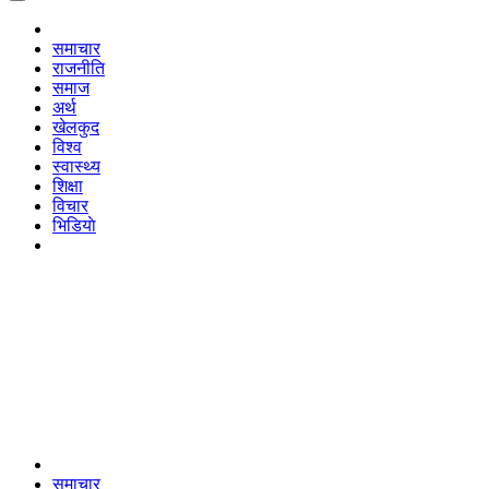
समाचार
राजनीति
समाज
अर्थ
खेलकुद
विश्व
स्वास्थ्य
शिक्षा
विचार
भिडियाे
समाचार