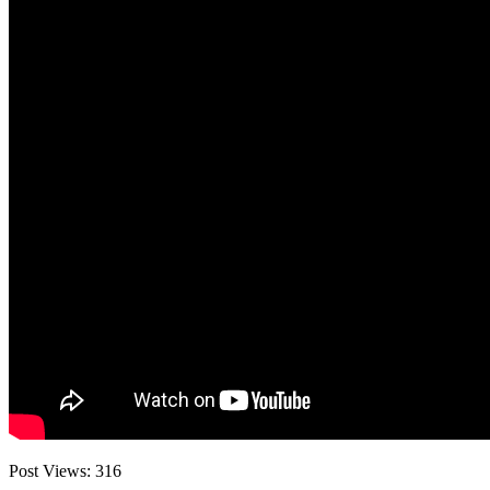
Post Views:
316