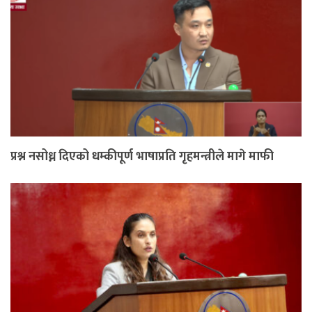
प्रश्न नसोध्न दिएको धम्कीपूर्ण भाषाप्रति गृहमन्त्रीले मागे माफी