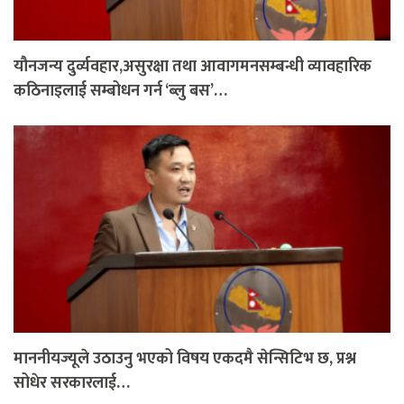
यौनजन्य दुर्व्यवहार,असुरक्षा तथा आवागमनसम्बन्धी व्यावहारिक
कठिनाइलाई सम्बोधन गर्न ‘ब्लु बस’…
माननीयज्यूले उठाउनु भएको विषय एकदमै सेन्सिटिभ छ, प्रश्न
सोधेर सरकारलाई…