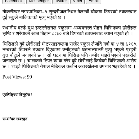
Facebook
Messenger
Twitter
Viber
Email
गोकर्णेश्वर नगरपालिका–१ सुन्दरीजलस्थित मेलम्ची चोकमा टिपरको ठक्करबाट
दुई स्कुले बालिकाको मृत्यु भएको छ ।
स्थानीय वर्ल्ड युथ इन्टरनेसनल स्कुलमा अध्ययनरत रोहन घिसिङका छोरीहरू
सृष्टि र श्रेयाको आज बिहान ८ः३० बजे टिपरको ठक्करबाट ज्यान गएको हो ।
घिसिङले दुवै छोरीलाई मोटरसाइकलमा राखेर स्कुल लैजाँदै गर्दा बा ४ ख ६९६५
नम्बरको टिपरले ठक्कर दिएकामा उनीहरुको घटनास्थलमै मृत्यु भएको प्रहरी
वृत्त बौद्धले जनाएको छ । सो घटनामा घिसिङ पनि गम्भीर घाइते भएको प्रहरीले
जनाएको छ । चालकले टिपर ब्याक गरेर दुवै छोरीलाई किचेको घिसिङको आरोप
छ । घाइते घिसिङको नेपाल मेडिकल कलेज अत्तरखेलमा उपचार भइरहेको छ ।
Post Views:
99
प्रतिक्रिया दिनुहोस !
सम्बन्धित खबरहरु