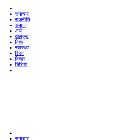
समाचार
राजनीति
समाज
अर्थ
खेलकुद
विश्व
स्वास्थ्य
शिक्षा
विचार
भिडियाे
समाचार