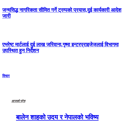
जन्मसिद्ध नागरिकता सीमित गर्ने ट्रम्पको प्रयास,दुई कार्यकारी आदेश
जारी
एभरेष्ट मार्टलाई दुई लाख जरिवाना,गृष्मा इन्टरप्राइजेजलाई विभागमा
उपस्थित हुन निर्देशन
विचार
आजको प्रेस
बालेन शाहको उदय र नेपालको भविष्य