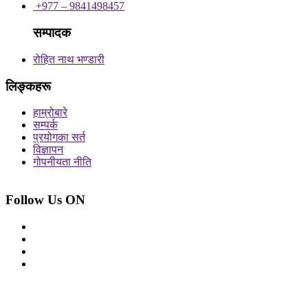
+977 – 9841498457
सम्पादक
रोहित नाथ भण्डारी
लिङ्कहरू
हाम्रोबारे
सम्पर्क
प्रयोगका सर्त
विज्ञापन
गोपनीयता नीति
Follow Us ON
© 2026 सर्वाधिकार शुरक्षित आजको प्रेस
Site By: Appharu