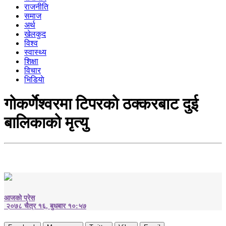
राजनीति
समाज
अर्थ
खेलकुद
विश्व
स्वास्थ्य
शिक्षा
विचार
भिडियाे
गोकर्णेश्वरमा टिपरको ठक्करबाट दुई
बालिकाको मृत्यु
आजको प्रेस
२०७८ चैत्र १६, बुधबार १०:५७