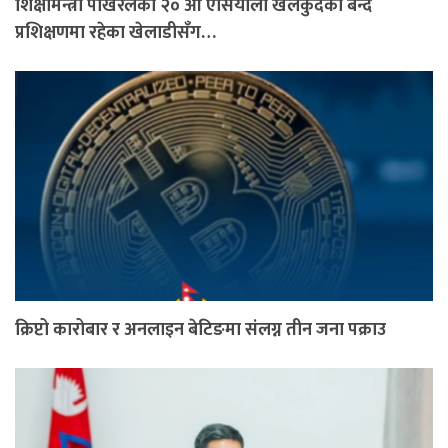
शिक्षामन्त्री पोखरेलको २० औं एसियाली खेलकुदको बन्द
प्रशिक्षणमा रहेका खेलाडीसँग…
क्रिप्टो कारोबार र अनलाइन बेटिङमा संलग्न तीन जना पक्राउ