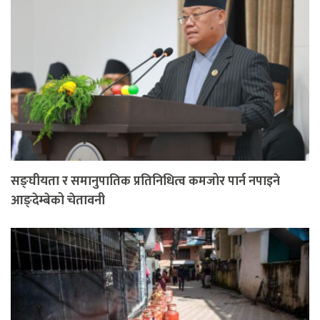
सङ्घीयता र समानुपातिक प्रतिनिधित्व कमजोर पार्न नपाइने
आङ्देम्बेको चेतावनी