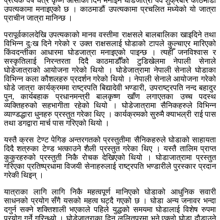
प्रत्येक वर्ष चैत्र कृष्ण औँसीका दिन मनाइने घोडेजात्रा पर्व शुक्रबार काठमाडौं
उपत्यकामा मनाइएको छ । काठमाडौं उपत्यकामा प्रचलित मध्येको यो जात्रा
प्राचीन जात्रा मानिन्छ ।
परापूर्वकालदेखि उपत्यकाको मानव वस्तीमा राक्षसले बालबालिका खाइदिने तथा
विभिन्न दुःख दिने गरेको र उक्त राक्षसलाई घोडाको टापले कुल्चाएर मारिएको
किंवदन्तीका आधारमा घोडजात्रा मनाइएको पाइन्छ । त्यहीँ जनविश्वास र
सस्कृतिलाई निरन्तरता दिदै काठमाडौँको टुडिखेलमा नेपाली सेनाले
घोडेजात्राको आयोजना गरेको थियो । घोडेजात्रामा नेपाली सेनाले घोडाका
विभिन्न कला कौशलहरु प्रदर्शन गरेको थियो । नेपाली सेनाले आयोजना गरेको
घोडे जात्रा कार्यक्रममा राष्ट्रपति बिद्यादेवी भण्डारी, उपराष्ट्रपति नन्द बहादुर
पुन, कार्यबहाक प्रधानमन्त्री बालकृष्ण खाँण लगाएतका उच्च पदस्थ
व्यक्तिहरुको सहभागीता रहेको थियो । घोडेजात्रामा सैनिकहरुले विभिन्न
व्याण्डद्धारा धुनहरु प्रस्तुत गरेका थिए । कार्यक्रमको सुरुमै क्याभल्री राई पास
तथा डगद्वारा मार्च पास गरिएको थियो ।
यस्तै क्रस टेण्ट पेगिङ अन्तरगतको प्रस्तुतीमा सैनिकहरुले घोडाको साहायता
दिदै शत्रुका टेण्ड भत्काउने शैली प्रस्तुत गरेका थिए । यस्तै तालिम प्राप्त
कुकुरहरुको प्रस्तुती निकै रोचक देखिएको थियो । घोडाजात्रामा प्रस्तुत
गरिएका प्रतिष्प्रधामा विजयी सेनाहरुलाई राष्ट्रपति भण्डारीले पुरस्कार प्रदान
गरेकी थिइन् ।
यात्राका लागि लागि निकै महत्वपूर्ण मानिएको घोडाको आधुनिक सवारी
साधनको प्रयोग सँगै यसको महत्व घट्दै गएको छ । घोडा अन्य जनावर भन्दा
दगुर्न सक्ने शक्तिशाली भएकाले पहिले युद्धको समयमा घोडालाई विशेष रुपमा
प्रयोग गर्ने गरिन्थ्यो । घोडेजात्राका दिन ललितपुरमा भने एक्लो घोडा दौडाउने