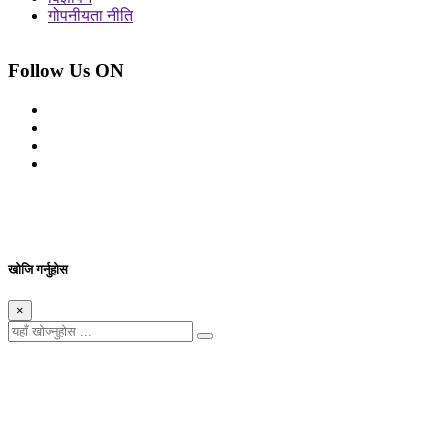
गोपनीयता नीति
Follow Us ON
© 2026 सर्वाधिकार शुरक्षित आजको प्रेस
Site By: Appharu
खोजि गर्नुहोस
×