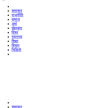
समाचार
राजनीति
समाज
अर्थ
खेलकुद
विश्व
स्वास्थ्य
शिक्षा
विचार
भिडियाे
समाचार