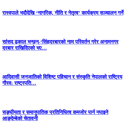
रास्वपाले भदौदेखि ‘नागरिक, नीति र नेतृत्व’ कार्यक्रम सञ्चालन गर्ने
सांसद ढकाल भन्छन्-‘सिंहदरबारको नाम परिवर्तन गरेर अनामनगर
दरबार राखिदिएको भए…
आदिवासी जनजातिको विशिष्ट पहिचान र संस्कृति नेपालको राष्ट्रिय
गौरव: राष्ट्रपति…
सङ्घीयता र समानुपातिक प्रतिनिधित्व कमजोर पार्न नपाइने
आङ्देम्बेको चेतावनी