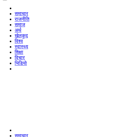
समाचार
राजनीति
समाज
अर्थ
खेलकुद
विश्व
स्वास्थ्य
शिक्षा
विचार
भिडियाे
समाचार