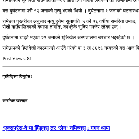
रामेछापको सुनापती गाउँपालिका–५ र खाँडादेवी गाउँपालिका–१ को सिमानामा आज 
बस दुर्घटनामा परी १२ जनाको मृत्यु भएको थियो । दुर्घटनामा ९ जनाको घटनास्थ
रामेछाप प्रहरीका अनुसार मृत्यु हुनेमा सुनापति–५ की २६ वर्षीया समरिता तमाङ, 
रोशी गाउँपालिकाकी कमला तामाङ, काभ्रेकै सुदिप गमजेर रहेका छन् ।
दुर्घटनामा घाइते भएका २१ जनाको धुलिखेल अस्पतालमा उपचार भइरहेको छ ।
रामेछापको हिलेदेखी काठमाण्डौ आउँदै गरेको बा ३ ख ८६९६ नम्बरको बस आज बिह
Post Views:
81
प्रतिक्रिया दिनुहोस !
सम्बन्धित खबरहरु
‘एक्सप्रेस-वे’मा हिँड्नूस् तर ‘लेन’ नमिच्नूस् : गगन थापा