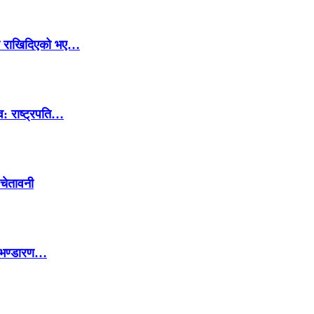
ार राखिदिएको भए…
व: राष्ट्रपति…
 चेतावनी
ो भण्डारण…