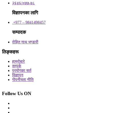
२६४६/०७७-७८
विज्ञापनका लागि
+977 – 9841498457
सम्पादक
रोहित नाथ भण्डारी
लिङ्कहरू
हाम्रोबारे
सम्पर्क
प्रयोगका सर्त
विज्ञापन
गोपनीयता नीति
Follow Us ON