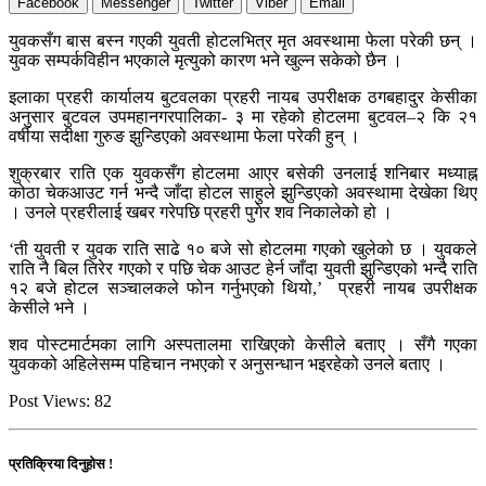
Facebook
Messenger
Twitter
Viber
Email
युवकसँग बास बस्न गएकी युवती होटलभित्र मृत अवस्थामा फेला परेकी छन् ।
युवक सम्पर्कविहीन भएकाले मृत्युको कारण भने खुल्न सकेको छैन ।
इलाका प्रहरी कार्यालय बुटवलका प्रहरी नायब उपरीक्षक ठगबहादुर केसीका
अनुसार बुटवल उपमहानगरपालिका- ३ मा रहेको होटलमा बुटवल–२ कि २१
वर्षीया सदीक्षा गुरुङ झुन्डिएको अवस्थामा फेला परेकी हुन् ।
शुक्रबार राति एक युवकसँग होटलमा आएर बसेकी उनलाई शनिबार मध्याह्न
कोठा चेकआउट गर्न भन्दै जाँदा होटल साहुले झुन्डिएको अवस्थामा देखेका थिए
। उनले प्रहरीलाई खबर गरेपछि प्रहरी पुगेर शव निकालेको हो ।
‘ती युवती र युवक राति साढे १० बजे सो होटलमा गएको खुलेको छ । युवकले
राति नै बिल तिरेर गएको र पछि चेक आउट हेर्न जाँदा युवती झुन्डिएको भन्दै राति
१२ बजे होटल सञ्चालकले फोन गर्नुभएको थियो,’ प्रहरी नायब उपरीक्षक
केसीले भने ।
शव पोस्टमार्टमका लागि अस्पतालमा राखिएको केसीले बताए । सँगै गएका
युवकको अहिलेसम्म पहिचान नभएको र अनुसन्धान भइरहेको उनले बताए ।
Post Views:
82
प्रतिक्रिया दिनुहोस !