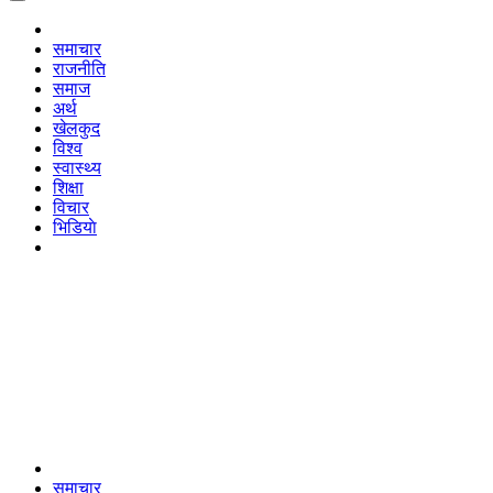
समाचार
राजनीति
समाज
अर्थ
खेलकुद
विश्व
स्वास्थ्य
शिक्षा
विचार
भिडियाे
समाचार