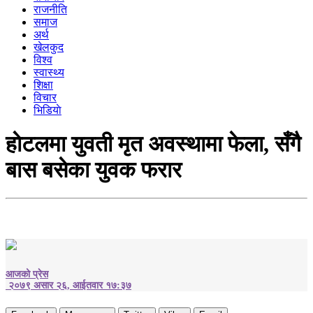
राजनीति
समाज
अर्थ
खेलकुद
विश्व
स्वास्थ्य
शिक्षा
विचार
भिडियाे
हाेटलमा युवती मृत अवस्थामा फेला, सँगै
बास बसेका युवक फरार
आजको प्रेस
२०७९ असार २६, आईतवार १७:३७