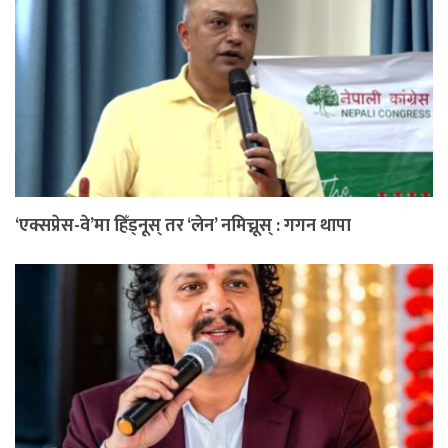
‘एक्सप्रेस-वे’मा हिँड्नूस् तर ‘लेन’ नमिच्नूस् : गगन थापा