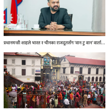
प्रधानमन्त्री शाहले भारत र चीनका राजदूतसँग ‘वान टु वान’ वार्ता…