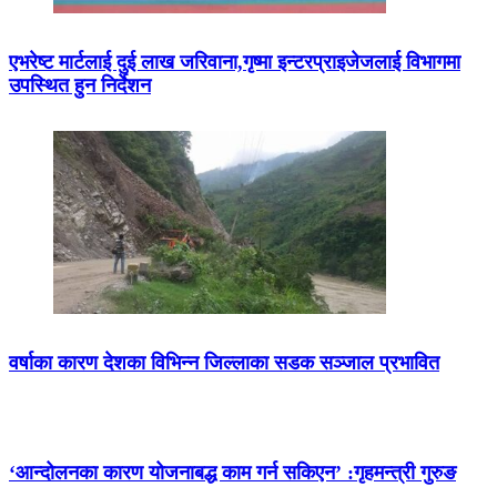
एभरेष्ट मार्टलाई दुई लाख जरिवाना,गृष्मा इन्टरप्राइजेजलाई विभागमा
उपस्थित हुन निर्देशन
वर्षाका कारण देशका विभिन्न जिल्लाका सडक सञ्जाल प्रभावित
‘आन्दोलनका कारण योजनाबद्ध काम गर्न सकिएन’ :गृहमन्त्री गुरुङ