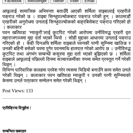
Facebook
Messenger
Twitter
Viber
Email
आफूलाई सामाजिक अभियन्ता बताउँदै आएकी शर्मिला वाइबालाई प्रहरीले
पक्राउ गरेको छ । वाइबा सिन्धुपाल्चोकबाट पक्राउ परेकी हुन् । काठमाडौं
प्रहरीको अनुरोधमा उनलाई सिन्धुपाल्चोकको बाह्रबिसेबाट पक्राउ गरिएको हो
। कलाकार
पवन खतिवडा ‘म्याकुरी’लाई कुटपिट गरेको आरोपमा उनीविरुद्ध प्रहरी वृत
महाराजगञ्जमा मुद्दा दर्ता भएको थियो । सोही मुद्दाका आधारमा उनलाई पक्राउ
गरिएको हो । केही दिनअघि शर्मिला वाइबाले पवनकी पत्नी सुम्निमा खालिङ र
उनकी बहिनी बसेको घरमा पुगेर पवनमाथि हातपात गरेको आरोप छ । उनीविरुद्ध
कुटपिट तथा अंगभंग सम्बन्धी कसुरमा मुद्दा दर्ता भएको बुझिएको छ । शर्मिला
वाइबाले आफूलाई पछिल्लो दिनमा सञ्चारकर्मीका रुपमा समेत प्रस्तुत गर्ने गरेकी
थिइन् ।
विभिन्न पारिवारिक कलहमा प्रवेश गरेर त्यसमा भिडियो बनाउँने काम समेत उनले
गरेकी थिइन् । कलाकार पवन खतिवडा म्याकुरी र उनकी पत्नी सुम्निमाको
केसमा उनले पत्रकार सम्मेलन समेत गरेकी थिइन् ।
Post Views:
133
प्रतिक्रिया दिनुहोस !
सम्बन्धित खबरहरु