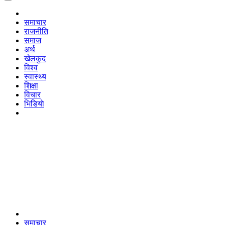
समाचार
राजनीति
समाज
अर्थ
खेलकुद
विश्व
स्वास्थ्य
शिक्षा
विचार
भिडियाे
समाचार