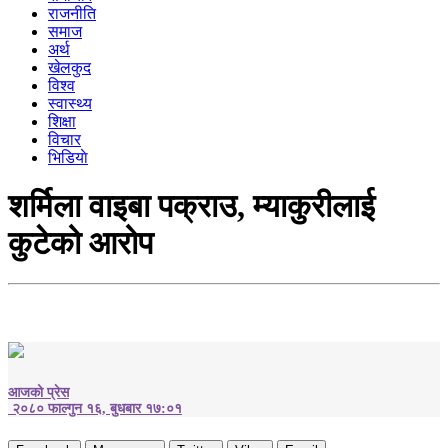
राजनीति
समाज
अर्थ
खेलकुद
विश्व
स्वास्थ्य
शिक्षा
विचार
भिडियाे
शर्मिला वाइबा पक्राउ, म्याकुरीलाई
कुटेको आरोप
आजको प्रेस
२०८० फाल्गुन १६, बुधबार १७:०१