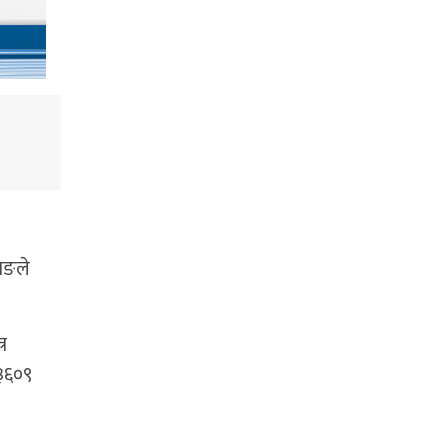
ाङले
र
 ३६०९