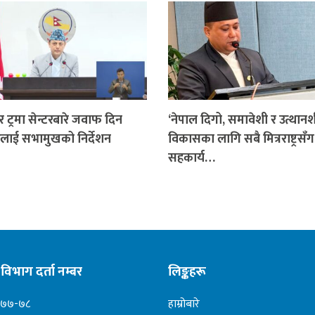
र ट्रमा सेन्टरबारे जवाफ दिन
‘नेपाल दिगो, समावेशी र उत्थान
लाई सभामुखको निर्देशन
विकासका लागि सबै मित्रराष्ट्रसँग
सहकार्य…
विभाग दर्ता नम्बर
लिङ्कहरू
०७७-७८
हाम्रोबारे