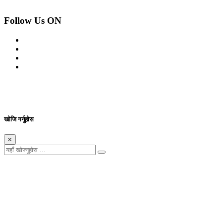
Follow Us ON
© 2026 सर्वाधिकार शुरक्षित आजको प्रेस
Site By: Appharu
खोजि गर्नुहोस
×