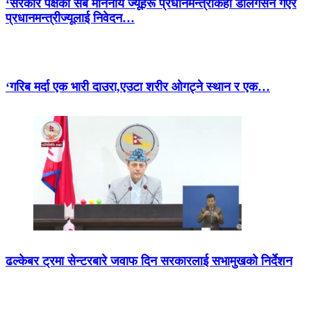
‘सरकार पक्षका सबै माननीय ज्यूहरू प्रधानमन्त्रीकहाँ डेलिगेसन गएर
प्रधानमन्त्रीज्यूलाई निवेदन…
‘गरिब मर्दा एक भारी दाउरा,एउटा शरीर ओगट्ने स्थान र एक…
ढल्केबर ट्रमा सेन्टरबारे जवाफ दिन सरकारलाई सभामुखको निर्देशन