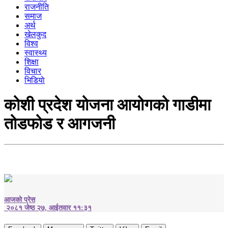
राजनीति
समाज
अर्थ
खेलकुद
विश्व
स्वास्थ्य
शिक्षा
विचार
भिडियाे
कोशी प्रदेश योजना आयोगको गाडीमा
तोडफोड र आगजनी
आजको प्रेस
२०८१ जेष्ठ २७, आईतवार ११:३१