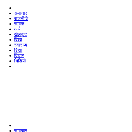
समाचार
राजनीति
समाज
अर्थ
खेलकुद
विश्व
स्वास्थ्य
शिक्षा
विचार
भिडियाे
समाचार