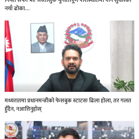
नियत सफा भए जस्तोसुकै चुनौतीपूर्ण परिस्थितिमा पनि सुधारका
नयाँ ढोका…
मध्यरातमा प्रधानमन्त्रीको फेसबुक स्टाटसः ढिला होला, तर गलत
हुँदैन, नआत्तिनुहोस्