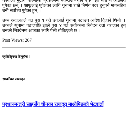
नक्कली भुटानी शरणार्थी प्रकरणमा पक्राउ परेका बेचन झा सर्वोच्च अदालत
पुगेका छन् । आफूलाई पुर्पक्षका लागि थुनामा राख्ने निर्णय बदर हुनुपर्ने मागसहित
उनी सर्वोच्च पुगेका हुन् ।
उच्च अदालतले गत पुस १ गते उनलाई थुनामा पठाउन आदेश दिएको थियो ।
उच्चले थुनामा पठाएपछि झाले पुस ४ गते सर्वोच्चमा निवेदन दर्ता गराएका हुन्
उनको निवदेनमा आजका लागि पेसी तोकिएको छ ।
Post Views:
267
प्रतिक्रिया दिनुहोस !
सम्बन्धित खबरहरु
प्रधानमन्त्री साहसँग चीनका राजदूत माओमिङको भेटवार्ता