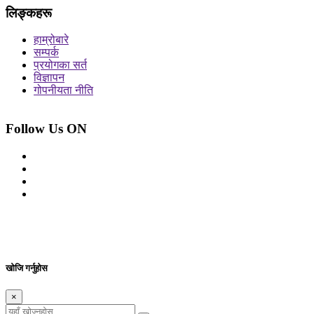
लिङ्कहरू
हाम्रोबारे
सम्पर्क
प्रयोगका सर्त
विज्ञापन
गोपनीयता नीति
Follow Us ON
© 2026 सर्वाधिकार शुरक्षित आजको प्रेस
Site By: Appharu
खोजि गर्नुहोस
×