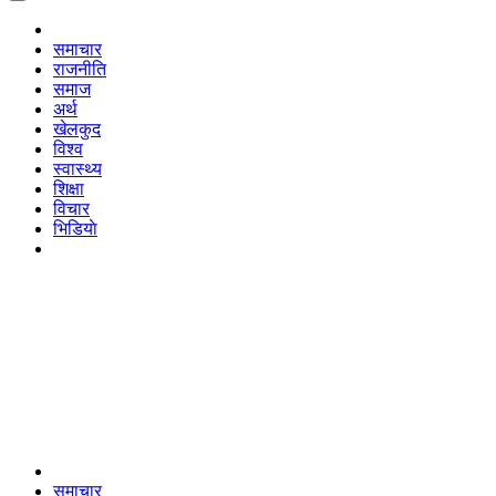
समाचार
राजनीति
समाज
अर्थ
खेलकुद
विश्व
स्वास्थ्य
शिक्षा
विचार
भिडियाे
समाचार