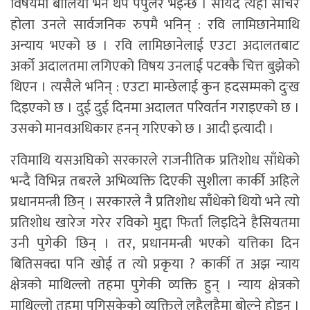
विषयमा बोलियो भने थप पपुलर भइन्छ । सायद त्यही सोचेर
होला उनले सार्वजनिक रुपमै भनिन् : रवि लामिछानेमाथि
अन्याय भएको छ । रवि लामिछानेलाई एउटा अदालतबाट
अर्को अदालतमा लगिएको विषय उनलाई पटक्कै चित्त बुझेको
थिएन । त्यसैले भनिन् : एउटा मान्छेलाई कुन हदसम्मको दुःख
दिइएको छ । दुई दुई दिनमा अदालत परिवर्तन गराइएको छ ।
उसको मानवअधिकार हनन् गरिएको छ । आदी इत्यादी ।
रविमाथि यसअघिको सरकारले राजनीतिक प्रतिशोध साँधेको
भन्दै विभिन्न तबरले अभिव्यक्ति दिएकी सुशीला कार्की अहिले
प्रधानमन्त्री छिन् । सरकारले नै प्रतिशोध साँधेको थियो भने त्यो
प्रतिशोध खारेज गरेर रविको मुद्दा फिर्ता लिइदिने हैसियतमा
उनी पुगेकी छिन् । तर, प्रधानमन्त्री भएको यत्तिका दिन
बितिसक्दा पनि खोई त त्यो प्रकृया ? कार्की त अझ न्याय
क्षेत्रको माथिल्लो तहमा पुगेकी व्यक्ति हुन् । न्याय क्षेत्रको
माथिल्लो तहमा पुगिसकेको व्यक्तिले लहैलहैमा बोल्ने होइन ।