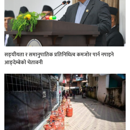
सङ्घीयता र समानुपातिक प्रतिनिधित्व कमजोर पार्न नपाइने
आङ्देम्बेको चेतावनी