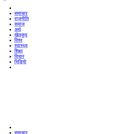
समाचार
राजनीति
समाज
अर्थ
खेलकुद
विश्व
स्वास्थ्य
शिक्षा
विचार
भिडियाे
समाचार