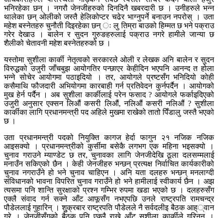
भनिरहेका छन् । नगरौ जेनजीहरुको दिनदिनै खबरदारी छ । उनीहरुले भन्न
थालेका छन् ओलीको जस्तै हेलिकोप्टर चढेर भाग्नुपर्ने बनाउन नपरोस् । उता
महेश बस्नेतहरु चुनौती दिइरहेका छन् ः लु तिम्रा बाउको हिम्मत छ भने पक्राउ
गरेर देखाउ । बालेन र सुदन गुरुङहरुलाई पक्राउ नगरे हामीले जान्या छ
शैलीको चेतावनी महेश बस्नेतहरुको छ ।
यस्तोमा सुशीला कार्की नेतृत्वको सरकारले ओली र लेखक अनि बालेन र सुदन
विरुद्धको उजुरी जाँचबुझ आयोगतिर पन्छाएर केहीदिन भएपनि आनन्द त होला
भन्ने सोचेर आयोगमा पठाइदियो । तर, आयोगले प्रष्टसँग भनिदियो कोही
कसैमाथि फौजदारी अभियोगमा कारबाही गर्न प्रतिवेदन कुर्नपर्दैन । आयोगको
मुख हेर्न पर्दैन । अब सुशीला कार्कीलाई परेन फसाद ? आयोगले फर्काइदिएको
उजुरी अनुसार एक्सन लिऔं कसरी लिऔं, नलिऔं कसरी नलिऔं ? सुशीला
कार्कीका लागि प्रधानमन्त्री पद अहिले मुखमा राखेको तातो पिँडालु जस्तै भएको
छ ।
उता प्रधानमन्त्री पदको नियुक्ति कागज हेर्दा फागुन २१ नजिक नजिक
आइसक्यो । प्रधानमन्त्रीको कुर्सीमा बसेकै लगभग एक महिना भइसक्यो ।
चुनाव गराउने म्याण्डेट छ तर, चुनावका लागि जेनजीदेखि ठूला दलसम्मलाई
मनाउँन सकिएको छैन । केही जेनजीहरु भन्छन् प्रत्यक्ष निर्वाचित कार्यकारीको
चुनाव नगराउँने हो भने चुनाव चाहिएन । अनि यता दलहरु भन्छन् मनलाग्दी
संविधानको भावना विपरित चुनाव गराउँने हो भने हामीलाई स्वीकार्य छैन । अझ
त्यसमा पनि शान्ति सुरक्षाको प्रश्न गम्भिर रुपमा खडा भएको छ । दलहरुसँग
एक्लै संवाद गर्न सक्ने आँट आफूसँग नभएपछि उनले राष्ट्रपति रामचन्द्र
पौडेललाई गुहारिन् । शुुक्रबार राष्ट्रपति पौडेलले नै सर्वदलीइ बैठक आह््वान
गरे । जेनजीसँगको बैठक पनि एक्लै राख्ने आँट सुशीला कार्कीले गरिनन् ।