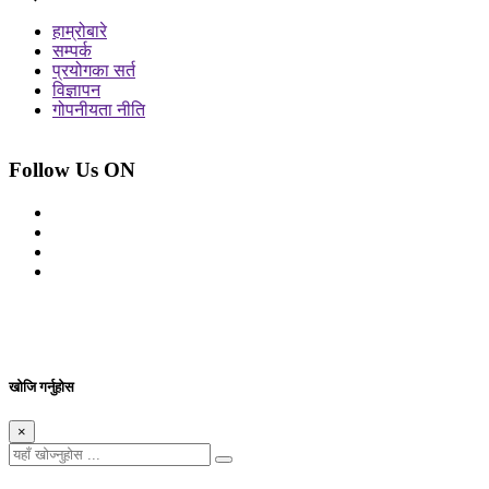
हाम्रोबारे
सम्पर्क
प्रयोगका सर्त
विज्ञापन
गोपनीयता नीति
Follow Us ON
© 2026 सर्वाधिकार शुरक्षित आजको प्रेस
Site By: Appharu
खोजि गर्नुहोस
×