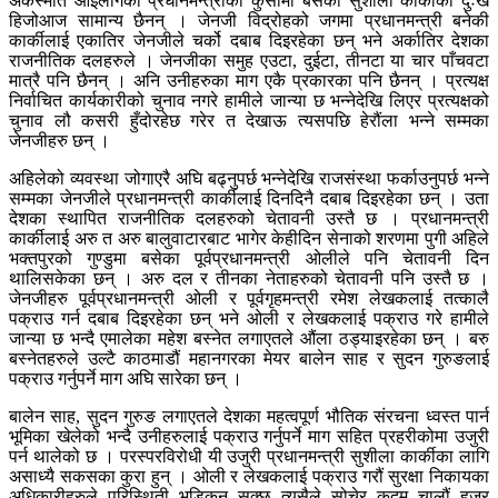
अकस्मात आइलागेको प्रधानमन्त्रीको कुर्सीमा बसेकी सुशीला कार्कीका दुःख
हिजोआज सामान्य छैनन् । जेनजी विद्रोहको जगमा प्रधानमन्त्री बनेकी
कार्कीलाई एकातिर जेनजीले चर्को दबाब दिइरहेका छन् भने अर्कातिर देशका
राजनीतिक दलहरुले । जेनजीका समुह एउटा, दुईटा, तीनटा या चार पाँचवटा
मात्रै पनि छैनन् । अनि उनीहरुका माग एकै प्रकारका पनि छैनन् । प्रत्यक्ष
निर्वाचित कार्यकारीको चुनाव नगरे हामीले जान्या छ भन्नेदेखि लिएर प्रत्यक्षको
चुनाव लौ कसरी हुँदोरहेछ गरेर त देखाऊ त्यसपछि हेरौंला भन्ने सम्मका
जेनजीहरु छन् ।
अहिलेको व्यवस्था जोगाएरै अघि बढ्नुपर्छ भन्नेदेखि राजसंस्था फर्काउनुपर्छ भन्ने
सम्मका जेनजीले प्रधानमन्त्री कार्कीलाई दिनदिनै दबाब दिइरहेका छन् । उता
देशका स्थापित राजनीतिक दलहरुको चेतावनी उस्तै छ । प्रधानमन्त्री
कार्कीलाई अरु त अरु बालुवाटारबाट भागेर केहीदिन सेनाको शरणमा पुगी अहिले
भक्तपुरको गुण्डुमा बसेका पूर्वप्रधानमन्त्री ओलीले पनि चेतावनी दिन
थालिसकेका छन् । अरु दल र तीनका नेताहरुको चेतावनी पनि उस्तै छ ।
जेनजीहरु पूर्वप्रधानमन्त्री ओली र पूर्वगृहमन्त्री रमेश लेखकलाई तत्कालै
पक्राउ गर्न दबाब दिइरहेका छन् भने ओली र लेखकलाई पक्राउ गरे हामीले
जान्या छ भन्दै एमालेका महेश बस्नेत लगाएतले औंला ठड्याइरहेका छन् । बरु
बस्नेतहरुले उल्टै काठमाडौं महानगरका मेयर बालेन साह र सुदन गुरुङलाई
पक्राउ गर्नुपर्ने माग अघि सारेका छन् ।
बालेन साह, सुदन गुरुङ लगाएतले देशका महत्वपूर्ण भौतिक संरचना ध्वस्त पार्न
भूमिका खेलेको भन्दै उनीहरुलाई पक्राउ गर्नुपर्ने माग सहित प्रहरीकोमा उजुरी
पर्न थालेको छ । परस्परविरोधी यी उजुरी प्रधानमन्त्री सुशीला कार्कीका लागि
असाध्यै सकसका कुरा हुन् । ओली र लेखकलाई पक्राउ गरौं सुरक्षा निकायका
अधिकारीहरुले परिस्थिती भड्किन सक्छ त्यसैले सोचेर कदम चालौं हजुर