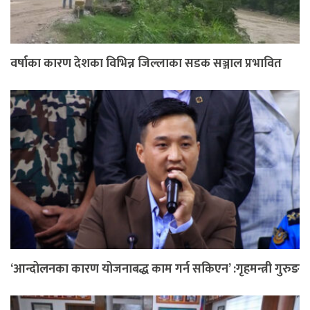
वर्षाका कारण देशका विभिन्न जिल्लाका सडक सञ्जाल प्रभावित
‘आन्दोलनका कारण योजनाबद्ध काम गर्न सकिएन’ :गृहमन्त्री गुरुङ