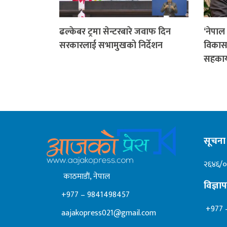
ढल्केबर ट्रमा सेन्टरबारे जवाफ दिन
‘नेपाल
सरकारलाई सभामुखको निर्देशन
विकासका
सहकार
सूचना 
२६४६/
काठमाडाैं, नेपाल
विज्ञ
+977 – 9841498457
+977 
aajakopress021@gmail.com