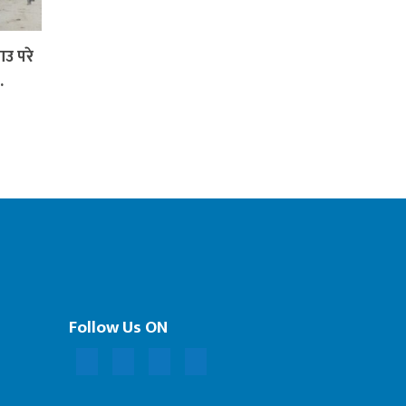
राउ परे
…
Follow Us ON