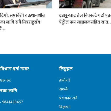
 दिगो, समावेशी र उत्थानशील
ट्याङ्करबाट तेल निकाल्दै गर्दा पक्
 लागि सबै मित्रराष्ट्रसँग
पेट्रोल पम्प सञ्चालकसहित सात
्य…
विभाग दर्ता नम्बर
लिङ्कहरू
०७७-७८
हाम्रोबारे
सम्पर्क
ापनका लागि
प्रयोगका सर्त
– 9841498457
विज्ञापन