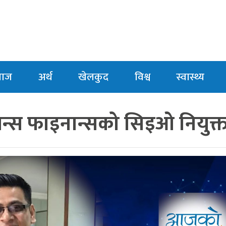
माज
अर्थ
खेलकुद
विश्व
स्वास्थ्य
ायन्स फाइनान्सको सिइओ नियुक्