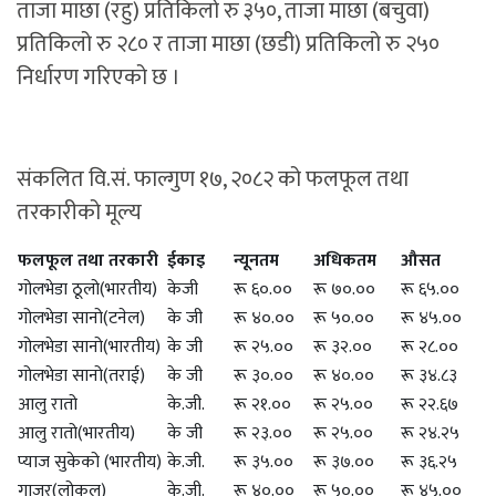
ताजा माछा (रहु) प्रतिकिलो रु ३५०, ताजा माछा (बचुवा)
प्रतिकिलो रु २८० र ताजा माछा (छडी) प्रतिकिलो रु २५०
निर्धारण गरिएको छ ।
संकलित वि.सं. फाल्गुण १७, २०८२ को फलफूल तथा
तरकारीको मूल्य
फलफूल तथा तरकारी
ईकाइ
न्यूनतम
अधिकतम
औसत
गोलभेडा ठूलो(भारतीय)
केजी
रू ६०.००
रू ७०.००
रू ६५.००
गोलभेडा सानो(टनेल)
के जी
रू ४०.००
रू ५०.००
रू ४५.००
गोलभेडा सानो(भारतीय)
के जी
रू २५.००
रू ३२.००
रू २८.००
गोलभेडा सानो(तराई)
के जी
रू ३०.००
रू ४०.००
रू ३४.८३
आलु रातो
के.जी.
रू २१.००
रू २५.००
रू २२.६७
आलु रातो(भारतीय)
के जी
रू २३.००
रू २५.००
रू २४.२५
प्याज सुकेको (भारतीय)
के.जी.
रू ३५.००
रू ३७.००
रू ३६.२५
गाजर(लोकल)
के.जी.
रू ४०.००
रू ५०.००
रू ४५.००