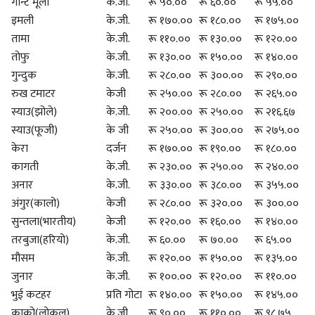
गान्टे मूला
के.जी.
रू ५०.००
रू ६०.००
रू ५५.००
इमली
के.जी.
रू १७०.००
रू १८०.००
रू १७५.००
तामा
के.जी.
रू ११०.००
रू १३०.००
रू १२०.००
तोफु
के.जी.
रू १३०.००
रू १५०.००
रू १४०.००
गुन्दुक
के.जी.
रू २८०.००
रू ३००.००
रू २९०.००
रुख टमाटर
केजी
रू २५०.००
रू २८०.००
रू २६५.००
स्याउ(झोले)
के.जी.
रू २००.००
रू २५०.००
रू २१६.६७
स्याउ(फूजी)
के जी
रू २५०.००
रू ३००.००
रू २७५.००
केरा
दर्जन
रू १७०.००
रू १९०.००
रू १८०.००
कागती
के.जी.
रू २३०.००
रू २५०.००
रू २४०.००
अनार
के.जी.
रू ३३०.००
रू ३८०.००
रू ३५५.००
अंगुर(कालो)
केजी
रू २८०.००
रू ३२०.००
रू ३००.००
सुन्तला(भारतीय)
केजी
रू १२०.००
रू १६०.००
रू १४०.००
तरबुजा(हरियो)
के.जी.
रू ६०.००
रू ७०.००
रू ६५.००
मौसम
के.जी.
रू १२०.००
रू १५०.००
रू १३५.००
जुनार
के.जी.
रू १००.००
रू १२०.००
रू ११०.००
भुई कटहर
प्रति गोटा
रू १४०.००
रू १५०.००
रू १४५.००
काक्रो(लोकल)
के.जी.
रू ९०.००
रू ११०.००
रू ९८.७५