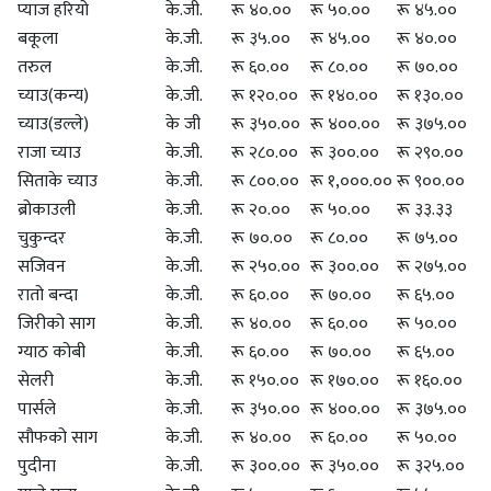
प्याज हरियो
के.जी.
रू ४०.००
रू ५०.००
रू ४५.००
बकूला
के.जी.
रू ३५.००
रू ४५.००
रू ४०.००
तरुल
के.जी.
रू ६०.००
रू ८०.००
रू ७०.००
च्याउ(कन्य)
के.जी.
रू १२०.००
रू १४०.००
रू १३०.००
च्याउ(डल्ले)
के जी
रू ३५०.००
रू ४००.००
रू ३७५.००
राजा च्याउ
के.जी.
रू २८०.००
रू ३००.००
रू २९०.००
सिताके च्याउ
के.जी.
रू ८००.००
रू १,०००.००
रू ९००.००
ब्रोकाउली
के.जी.
रू २०.००
रू ५०.००
रू ३३.३३
चुकुन्दर
के.जी.
रू ७०.००
रू ८०.००
रू ७५.००
सजिवन
के.जी.
रू २५०.००
रू ३००.००
रू २७५.००
रातो बन्दा
के.जी.
रू ६०.००
रू ७०.००
रू ६५.००
जिरीको साग
के.जी.
रू ४०.००
रू ६०.००
रू ५०.००
ग्याठ कोबी
के.जी.
रू ६०.००
रू ७०.००
रू ६५.००
सेलरी
के.जी.
रू १५०.००
रू १७०.००
रू १६०.००
पार्सले
के.जी.
रू ३५०.००
रू ४००.००
रू ३७५.००
सौफको साग
के.जी.
रू ४०.००
रू ६०.००
रू ५०.००
पुदीना
के.जी.
रू ३००.००
रू ३५०.००
रू ३२५.००