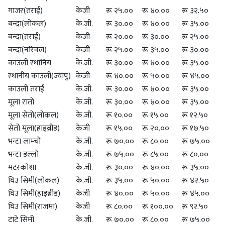
गाजर(तराई)
केजी
रू २५.००
रू ४०.००
रू ३२.५०
बन्दा(लोकल)
के.जी.
रू ३०.००
रू ४०.००
रू ३५.००
बन्दा(तराई)
केजी
रू २०.००
रू ३०.००
रू २५.००
बन्दा(नरिवल)
केजी
रू २५.००
रू ३५.००
रू ३०.००
काउली स्थानिय
के.जी.
रू ३०.००
रू ४०.००
रू ३५.००
स्थानीय काउली(ज्यापु)
केजी
रू ४०.००
रू ५०.००
रू ४५.००
काउली तराई
के.जी.
रू ३०.००
रू ४०.००
रू ३५.००
मूला रातो
के.जी.
रू ३०.००
रू ४०.००
रू ३५.००
मूला सेतो(लोकल)
के.जी.
रू १०.००
रू १५.००
रू १२.५०
सेतो मूला(हाइब्रीड)
केजी
रू १५.००
रू २०.००
रू १७.५०
भन्टा लाम्चो
के.जी.
रू ७०.००
रू ८०.००
रू ७५.००
भन्टा डल्लो
के.जी.
रू ७५.००
रू ८५.००
रू ८०.००
मटरकोशा
के.जी.
रू ३०.००
रू ४०.००
रू ३५.००
घिउ सिमी(लोकल)
के.जी.
रू ३५.००
रू ५०.००
रू ४२.५०
घिउ सिमी(हाइब्रीड)
केजी
रू ४०.००
रू ५०.००
रू ४५.००
घिउ सिमी(राजमा)
केजी
रू ८०.००
रू १००.००
रू ९२.५०
टाटे सिमी
के.जी.
रू ७०.००
रू ८०.००
रू ७५.००