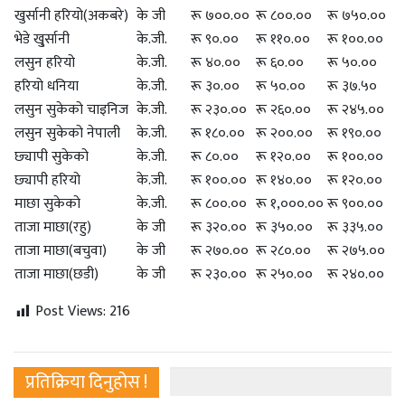
खुर्सानी हरियो(अकबरे)
के जी
रू ७००.००
रू ८००.००
रू ७५०.००
भेडे खु्र्सानी
के.जी.
रू ९०.००
रू ११०.००
रू १००.००
लसुन हरियो
के.जी.
रू ४०.००
रू ६०.००
रू ५०.००
हरियो धनिया
के.जी.
रू ३०.००
रू ५०.००
रू ३७.५०
लसुन सुकेको चाइनिज
के.जी.
रू २३०.००
रू २६०.००
रू २४५.००
लसुन सुकेको नेपाली
के.जी.
रू १८०.००
रू २००.००
रू १९०.००
छ्यापी सुकेको
के.जी.
रू ८०.००
रू १२०.००
रू १००.००
छ्यापी हरियो
के.जी.
रू १००.००
रू १४०.००
रू १२०.००
माछा सुकेको
के.जी.
रू ८००.००
रू १,०००.००
रू ९००.००
ताजा माछा(रहु)
के जी
रू ३२०.००
रू ३५०.००
रू ३३५.००
ताजा माछा(बचुवा)
के जी
रू २७०.००
रू २८०.००
रू २७५.००
ताजा माछा(छडी)
के जी
रू २३०.००
रू २५०.००
रू २४०.००
Post Views:
216
प्रतिक्रिया दिनुहोस !