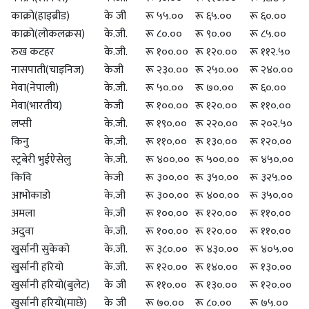
काक्रो(हाइब्रीड)
के जी
रू ५५.००
रू ६५.००
रू ६०.००
काक्रो(लोकलक्रस)
के.जी.
रू ८०.००
रू ९०.००
रू ८५.००
रुख कटहर
के.जी.
रू १००.००
रू १२०.००
रू ११२.५०
नासपाती(चाइनिज)
केजी
रू २३०.००
रू २५०.००
रू २४०.००
मेवा(नेपाली)
के.जी.
रू ५०.००
रू ७०.००
रू ६०.००
मेवा(भारतीय)
केजी
रू १००.००
रू १२०.००
रू ११०.००
लप्सी
के.जी.
रू १९०.००
रू २२०.००
रू २०२.५०
किनु
के.जी.
रू ११०.००
रू १३०.००
रू १२०.००
स्ट्रबेरी भुईऐसेलु
के.जी.
रू ४००.००
रू ५००.००
रू ४५०.००
किवि
केजी
रू ३००.००
रू ३५०.००
रू ३२५.००
आभोकाडो
के.जी
रू ३००.००
रू ४००.००
रू ३५०.००
अमला
के.जी
रू १००.००
रू १२०.००
रू ११०.००
अदुवा
के.जी.
रू १००.००
रू १२०.००
रू ११०.००
खु्र्सानी सुकेको
के.जी.
रू ३८०.००
रू ४३०.००
रू ४०५.००
खु्र्सानी हरियो
के.जी.
रू १२०.००
रू १४०.००
रू १३०.००
खुर्सानी हरियो(बुलेट)
के जी
रू ११०.००
रू १३०.००
रू १२०.००
खुर्सानी हरियो(माछे)
के जी
रू ७०.००
रू ८०.००
रू ७५.००