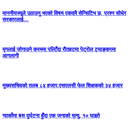
माननीयज्यूले उठाउनु भएको विषय एकदमै सेन्सिटिभ छ, प्रश्न सोधेर
सरकारलाई…
मृगलाई जोगाउने क्रममा पल्टिँदा रौतहटमा पेट्रोल ट्याङ्करमा
आगलागी
मुख्यसचिवको तलब ८४ हजार,एसएलसी फेल शिक्षकको ३४ हजार
ग्वार्कोमा बस दुर्घटना हुँदा एक जनाको मृत्यु, १० घाइते