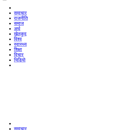
समाचार
राजनीति
समाज
अर्थ
खेलकुद
विश्व
स्वास्थ्य
शिक्षा
विचार
भिडियाे
समाचार