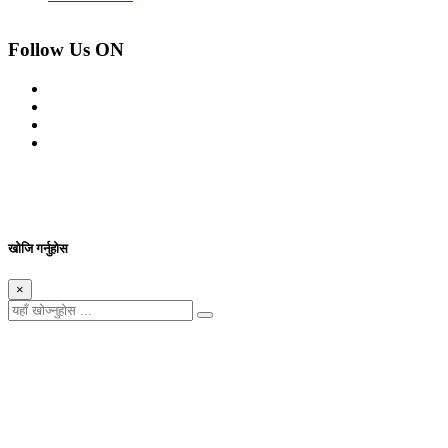
Follow Us ON
© 2026 सर्वाधिकार शुरक्षित आजको प्रेस
Site By: Appharu
खोजि गर्नुहोस
×