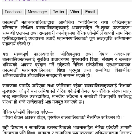
Facebook
Messenger
Twitter
Viber
Email
काठमाडौं महानगरपालिकाद्वारा आयोजित “नदिकिनार तथा जोखिमयुक्त
बस्तिबाट संरक्षित बालबालिकाहरूलाई आवाससहित निःशुल्क पठनपाठन”
सम्बन्धी छलफल तथा समझदारी कार्यक्रममा नेरिक एकेडेमीले आफ्नो सामाजिक
प्रतिबद्धतालाई व्यवहारमा उतार्दै महानगरपालिकाको पूर्ण छात्रवृत्ति अभियानमा
सहकार्य गरेको छ।
यस महत्वपूर्ण पहलअन्तर्गत जोखिमयुक्त तथा विपन्न अवस्थाका
बालबालिकाहरूलाई सुरक्षित वातावरणमा गुणस्तरीय शिक्षा, संरक्षण र उज्ज्वल
भविष्यको अवसर प्रदान गर्ने उद्देश्यले नेरिक एकेडेमीका प्रधानाध्यापक,
काठमाडौं महानगरपालिकाका शिक्षा प्रमुख तथा सम्बन्धित विद्यार्थीका
अभिभावकबीच औपचारिक समझदारी सम्पन्न भएको हो।
समाजका पछाडि पारिएका तथा जोखिममा रहेका बालबालिकाहरूलाई शिक्षाको
मूलधारमा जोड्ने यस अभियानले नेरिक एकेडेमी केवल एक शैक्षिक संस्था मात्र
नभई सामाजिक उत्तरदायित्व, मानवीय संवेदना र समावेशी शिक्षाप्रति प्रतिबद्ध
संस्था हो भन्ने सन्देशलाई अझ मजबुत बनाएको छ।
नेरिक एकेडेमी विश्वास गर्दछ—
“शिक्षा केवल अवसर होइन, प्रत्येक बालबालिकाको नैसर्गिक अधिकार हो।”
यही विश्वास र सामाजिक उत्तरदायित्वको भावनासहित नेरिक एकेडेमी आगामी
दिनहरूमा पनि शिक्षा, मानवता र सामाजिक रूपान्तरणका अभियानहरूमा निरन्तर