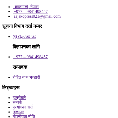
काठमाडाैं, नेपाल
+977 – 9841498457
aajakopress021@gmail.com
सूचना विभाग दर्ता नम्बर
२६४६/०७७-७८
विज्ञापनका लागि
+977 – 9841498457
सम्पादक
रोहित नाथ भण्डारी
लिङ्कहरू
हाम्रोबारे
सम्पर्क
प्रयोगका सर्त
विज्ञापन
गोपनीयता नीति