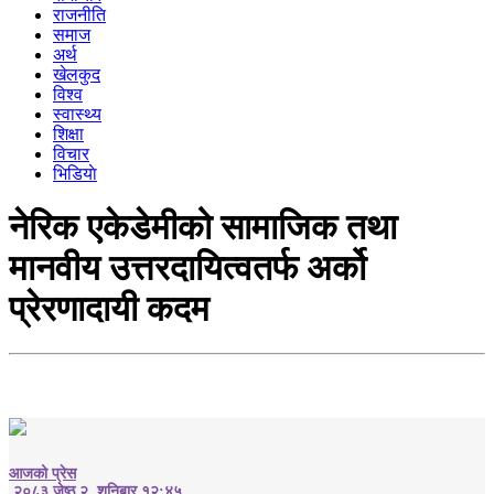
राजनीति
समाज
अर्थ
खेलकुद
विश्व
स्वास्थ्य
शिक्षा
विचार
भिडियाे
नेरिक एकेडेमीको सामाजिक तथा
मानवीय उत्तरदायित्वतर्फ अर्को
प्रेरणादायी कदम
आजको प्रेस
२०८३ जेष्ठ २, शनिबार १२:४५