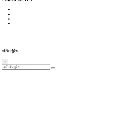
© 2026 सर्वाधिकार शुरक्षित आजको प्रेस
Site By: Appharu
खोजि गर्नुहोस
×