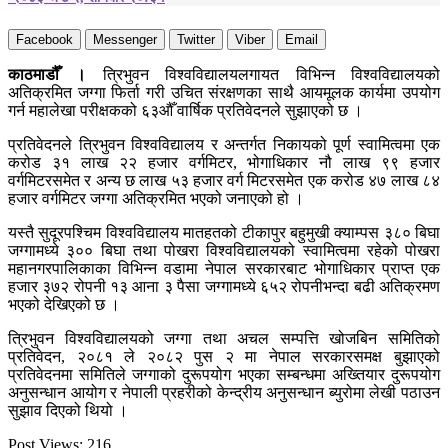
Facebook
Messenger
Twitter
Viber
Email
काठमाडौँ ।
त्रिभुवन विश्वविद्यालयलगायत विभिन्न विश्वविद्यालयको
अतिक्रमित जग्गा फिर्ता गरी उचित संरक्षणका साथै आयमूलक कार्यमा उपयोग
गर्न महालेखा परीक्षकको ६३औँ वार्षिक प्रतिवेदनले सुझाएको छ ।
प्रतिवेदनले त्रिभुवन विश्वविद्यालय र अन्तर्गत निकायको पूर्ण स्वामित्वमा एक
करोड ३१ लाख २२ हजार वर्गमिटर, भोगाधिकार नौ लाख ९९ हजार
वर्गमिटरसमेत र अन्य छ लाख ५३ हजार वर्ग मिटरसमेत एक करोड ४७ लाख ८४
हजार वर्गमिटर जग्गा अतिक्रमित भएको जनाएको हो ।
यस्तै सुदूरपश्चिम विश्वविद्यालय मातहतको टीकापुर बहुमुखी क्याम्पस ३८० बिघा
जग्गामध्ये ३०० बिघा तथा पोखरा विश्वविद्यालयको स्वामित्वमा रहेको पोखरा
महानगरपालिकाका विभिन्न वडामा नेपाल सरकारबाट भोगाधिकार प्राप्त एक
हजार ३७२ रोपनी १३ आना ३ पैसा जग्गामध्ये ६५२ रोपनीभन्दा बढी अतिक्रमण
भएको देखिएको छ ।
त्रिभुवन विश्वविद्यालयको जग्गा तथा अचल सम्पत्ति खोजबिन समितिको
प्रतिवेदन, २०८१ ले २०८२ पुस २ मा नेपाल सरकारसमक्ष बुझाएको
प्रतिवेदनमा समितिले जग्गाको दुरूपयोग भएका सम्बन्धमा अख्तियार दुरूपयोग
अनुसन्धान आयोग र नेपाली प्रहरीको केन्द्रीय अनुसन्धान ब्युरोमा लेखी पठाउन
सुझाव दिएको थियो ।
Post Views:
216