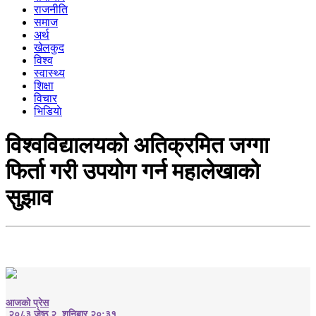
राजनीति
समाज
अर्थ
खेलकुद
विश्व
स्वास्थ्य
शिक्षा
विचार
भिडियाे
विश्वविद्यालयको अतिक्रमित जग्गा
फिर्ता गरी उपयोग गर्न महालेखाको
सुझाव
आजको प्रेस
२०८३ जेष्ठ २, शनिबार २०:३१