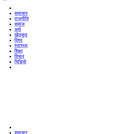
समाचार
राजनीति
समाज
अर्थ
खेलकुद
विश्व
स्वास्थ्य
शिक्षा
विचार
भिडियाे
समाचार