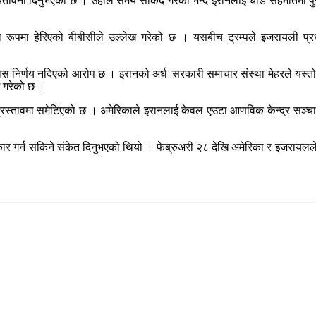
डा चेतावनी दिनुभएको छ । उहाँले समय सकिँदै गरेको भन्दै इरानलाई चाँडै सहमतिमा
मा हेरिएको बीबीसीले उल्लेख गरेको छ । यसबीच ट्रम्पले इजरायली प्रधानमन्त्री
ोस निर्णय नदिएको आरोप छ । इरानको अर्ध–सरकारी समाचार संस्था मेहरले यस्तो अवस
ाग गरेको छ ।
रस्तावमा समेटिएको छ । अमेरिकाले इरानलाई केवल एउटा आणविक केन्द्र सञ्चालनमा 
ार गर्न सकिने संकेत दिनुभएको थियो । फेब्रुअरी २८ देखि अमेरिका र इजरायलले