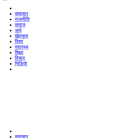
समाचार
राजनीति
समाज
अर्थ
खेलकुद
विश्व
स्वास्थ्य
शिक्षा
विचार
भिडियाे
समाचार