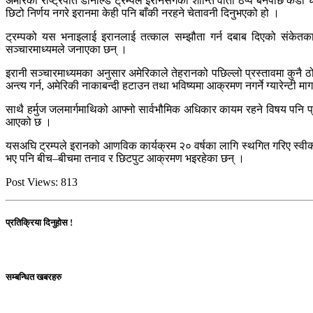
अमेरिकी राष्ट्रपति डोनाल्ड ट्रम्पले इरानसँगको शान्ति वार्ता ठप्प बनेपछि क
छिटो निर्णय नगरे इरानमा केही पनि बाँकी नरहने चेतावनी दिनुभएको हो ।
ट्रम्पको यस भनाइलाई इरानलाई तत्काल सम्झौता गर्न दबाब दिएको संकेतका रूप
सञ्चारमाध्यमले जनाएका छन् ।
इरानी सञ्चारमाध्यमका अनुसार अमेरिकाले तेहरानको पछिल्लो प्रस्तावमा कुनै ठ
अन्त्य गर्न, अमेरिकी नाकाबन्दी हटाउन तथा भविष्यमा आक्रमण नगर्ने ग्यारेन्टी म
साथै हर्मुज जलमार्गमाथिको आफ्नो सार्वभौमिक अधिकार कायम रहने विषय पनि प्
आएको छ ।
यसअघि ट्रम्पले इरानको आणविक कार्यक्रम २० वर्षका लागि स्थगित गरिए स्वीक
भए पनि बीच–बीचमा तनाव र छिटपुट आक्रमण भइरहेका छन् ।
Post Views:
813
प्रतिक्रिया दिनुहोस !
सम्बन्धित खबरहरु