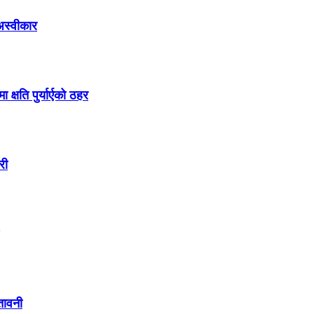
 अस्वीकार
षति पुर्यार्एको ठहर
री
ेतावनी