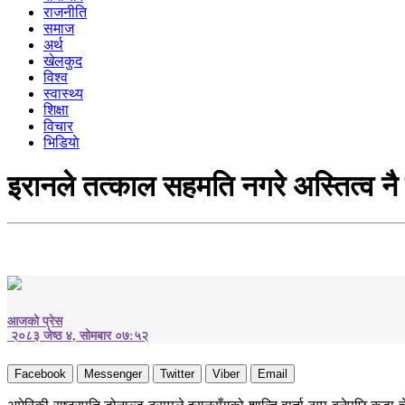
राजनीति
समाज
अर्थ
खेलकुद
विश्व
स्वास्थ्य
शिक्षा
विचार
भिडियाे
इरानले तत्काल सहमति नगरे अस्तित्व नै
आजको प्रेस
२०८३ जेष्ठ ४, सोमबार ०७:५२
Facebook
Messenger
Twitter
Viber
Email