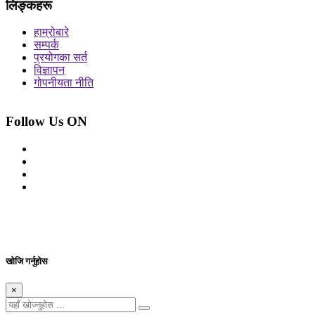
लिङ्कहरू
हाम्रोबारे
सम्पर्क
प्रयोगका सर्त
विज्ञापन
गोपनीयता नीति
Follow Us ON
© 2026 सर्वाधिकार शुरक्षित आजको प्रेस
Site By: Appharu
खोजि गर्नुहोस
×