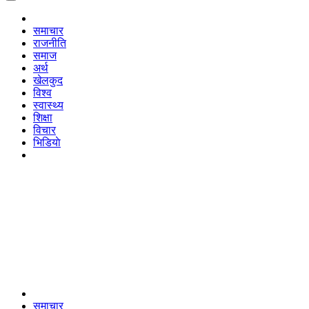
समाचार
राजनीति
समाज
अर्थ
खेलकुद
विश्व
स्वास्थ्य
शिक्षा
विचार
भिडियाे
समाचार