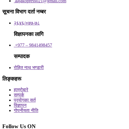
aajakopress021@gmail.com
सूचना विभाग दर्ता नम्बर
२६४६/०७७-७८
विज्ञापनका लागि
+977 – 9841498457
सम्पादक
रोहित नाथ भण्डारी
लिङ्कहरू
हाम्रोबारे
सम्पर्क
प्रयोगका सर्त
विज्ञापन
गोपनीयता नीति
Follow Us ON