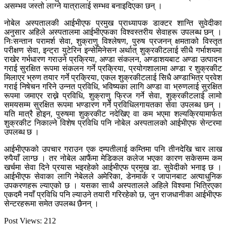
असम्भव जस्तो लाग्ने यात्रालाई सम्भव बनाइदिएका छन् ।
नोबेल अस्पतालकी आईभीएफ प्रमुख प्राध्यापक डाक्टर शान्ति सुवेदीका
अनुसार अहिले अस्पतालमा आईभीएफका विश्वस्तरीय सेवाहरू उपलब्ध छन् ।
निःसन्तान परामर्श सेवा, शुक्राणु विश्लेषण, पुरुष प्रजनन् क्षमताको विस्तृत
परीक्षण सेवा, इन्ट्रा युटेरिन इन्सेमिनेसन अर्थात् शुक्रकीटलाई सीधै गर्भाशयमा
राखेर गर्भधारण गराउने प्रक्रिया, अण्डा संकलन, अण्डाशयबाट अण्डा उत्पादन
गराई सुरक्षित रूपमा संकलन गर्ने प्रक्रिया, प्रयोगशालामा अण्डा र शुक्रकीट
मिलाएर भ्रुण तयार गर्ने प्रक्रिया, एकल शुक्रकीटलाई सिधै अण्डाभित्र प्रवेश
गराई निषेचन गरिने उन्नत प्रविधि, भविष्यका लागि अण्डा वा भ्रुणलाई सुरक्षित
रूपमा जमाएर राख्ने प्रविधि, शुक्राणु फ्रिज गर्ने सेवा, शुक्रकीटलाई लामो
समयसम्म सुरक्षित रूपमा भण्डारण गर्ने प्रविधिलगायतका सेवा उपलब्ध छन् ।
यति मात्रै होइन, पुरुषमा शुक्रकीट नदेखिए वा कम भएमा शल्यक्रियामार्फत
शुक्रकीट निकाल्ने विशेष प्रविधि पनि नोबेल अस्पतालको आईभीएफ सेन्टरमा
उपलब्ध छ ।
आईभीएफको उपचार गराउन एक दम्पतीलाई कम्तिमा पनि तीनदेखि चार लाख
रुपैयाँ लाग्छ । तर नोबेल आफैंमा मेडिकल कलेज भएका कारण सकेसम्म कम
खर्चमा सेवा दिने प्रयास भइरहेको आईभीएफ प्रमुख डा. सुवेदीको भनाइ छ ।
आईभीएफ सेवाका लागि नेबेलले अमेरिका, डेनमार्क र जापानबाट अत्याधुनिक
उपकरणहरू ल्याएको छ । यसका साथै अस्पतालले अहिले विश्वमा भित्रिएका
एकदमै नयाँ प्रविधि पनि ल्याउने तयारी गरिरहेको छ, जुन राजधानीका आईभीएफ
सेन्टरहरूमा समेत उपलब्ध छैनन् ।
Post Views:
212