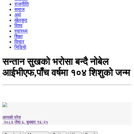
राजनीति
समाज
अर्थ
खेलकुद
विश्व
स्वास्थ्य
शिक्षा
विचार
भिडियाे
सन्तान सुखको भरोसा बन्दै नोबेल
आईभीएफ,पाँच वर्षमा १०४ शिशुको जन्म
आजको प्रेस
२०८३ जेष्ठ ६, बुधबार १६:२५