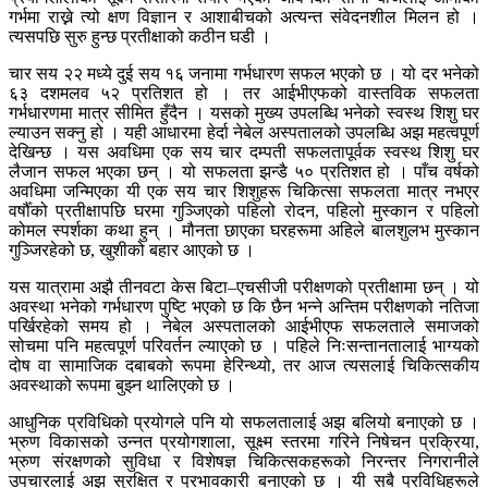
गर्भमा राख्ने त्यो क्षण विज्ञान र आशाबीचको अत्यन्त संवेदनशील मिलन हो ।
त्यसपछि सुरु हुन्छ प्रतीक्षाको कठीन घडी ।
चार सय २२ मध्ये दुई सय १६ जनामा गर्भधारण सफल भएको छ । यो दर भनेको
६३ दशमलव ५२ प्रतिशत हो । तर आईभीएफको वास्तविक सफलता
गर्भधारणमा मात्र सीमित हुँदैन । यसको मुख्य उपलब्धि भनेको स्वस्थ शिशु घर
ल्याउन सक्नु हो । यही आधारमा हेर्दा नेबेल अस्पतालको उपलब्धि अझ महत्वपूर्ण
देखिन्छ । यस अवधिमा एक सय चार दम्पती सफलतापूर्वक स्वस्थ शिशु घर
लैजान सफल भएका छन् । यो सफलता झन्डै ५० प्रतिशत हो । पाँच वर्षको
अवधिमा जन्मिएका यी एक सय चार शिशुहरू चिकित्सा सफलता मात्र नभएर
वर्षौँको प्रतीक्षापछि घरमा गुञ्जिएको पहिलो रोदन, पहिलो मुस्कान र पहिलो
कोमल स्पर्शका कथा हुन् । मौनता छाएका घरहरूमा अहिले बालशुलभ मुस्कान
गुञ्जिरहेको छ, खुशीको बहार आएको छ ।
यस यात्रामा अझै तीनवटा केस बिटा–एचसीजी परीक्षणको प्रतीक्षामा छन् । यो
अवस्था भनेको गर्भधारण पुष्टि भएको छ कि छैन भन्ने अन्तिम परीक्षणको नतिजा
पर्खिरहेको समय हो । नेबेल अस्पतालको आईभीएफ सफलताले समाजको
सोचमा पनि महत्वपूर्ण परिवर्तन ल्याएको छ । पहिले निःसन्तानतालाई भाग्यको
दोष वा सामाजिक दबाबको रूपमा हेरिन्थ्यो, तर आज त्यसलाई चिकित्सकीय
अवस्थाको रूपमा बुझ्न थालिएको छ ।
आधुनिक प्रविधिको प्रयोगले पनि यो सफलतालाई अझ बलियो बनाएको छ ।
भ्रुण विकासको उन्नत प्रयोगशाला, सूक्ष्म स्तरमा गरिने निषेचन प्रक्रिया,
भ्रुण संरक्षणको सुविधा र विशेषज्ञ चिकित्सकहरूको निरन्तर निगरानीले
उपचारलाई अझ सुरक्षित र प्रभावकारी बनाएको छ । यी सबै प्रविधिहरूले