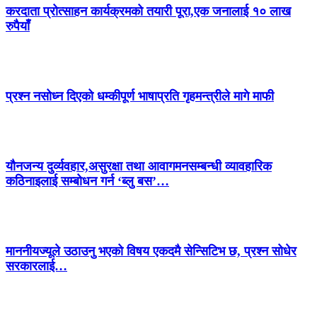
करदाता प्रोत्साहन कार्यक्रमको तयारी पूरा,एक जनालाई १० लाख
रुपैयाँ
प्रश्न नसोध्न दिएको धम्कीपूर्ण भाषाप्रति गृहमन्त्रीले मागे माफी
यौनजन्य दुर्व्यवहार,असुरक्षा तथा आवागमनसम्बन्धी व्यावहारिक
कठिनाइलाई सम्बोधन गर्न ‘ब्लु बस’…
माननीयज्यूले उठाउनु भएको विषय एकदमै सेन्सिटिभ छ, प्रश्न सोधेर
सरकारलाई…