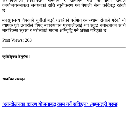
सरोकारवाला निकायसँग समन्वय र सहकार्य गरी योजनाको सफल
कार्यान्वयनमार्फत जनधनको क्षति न्यूनीकरण गर्न नेपाली सेना कटिबद्ध रहेको
छ।
मनसुनजन्य विपद्को चुनौती बढ्दै गइरहेको वर्तमान अवस्थामा सेनाले गरेको यो
व्यापक पूर्व तयारीले विपद् व्यवस्थापन प्रणालीलाई थप सुदृढ बनाउनाका साथै
नागरिकमा सुरक्षा र भरोसाको भावना अभिवृद्धि गर्ने अपेक्षा गरिएको छ।
Post Views:
263
प्रतिक्रिया दिनुहोस !
सम्बन्धित खबरहरु
‘आन्दोलनका कारण योजनाबद्ध काम गर्न सकिएन’ :गृहमन्त्री गुरुङ