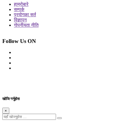
हाम्रोबारे
सम्पर्क
प्रयोगका सर्त
विज्ञापन
गोपनीयता नीति
Follow Us ON
© 2026 सर्वाधिकार शुरक्षित आजको प्रेस
Site By: Appharu
खोजि गर्नुहोस
×