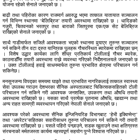
योजना रहेको सेनाले जनाएको छ ।
बाढी तथा पहिरोका कारण राजमार्ग अवरुद्ध भएमा तत्काल यातायात सञ्चालन
गर्न विभिन्न स्थानमा ‘बेलिब्रिज’ तयारी अवस्थामा राखिएको छ । धादिङको
गजुरी, चितवनको भरतपुर तथा बाराको जितपुरमा एक/एक सेट बेलिब्रिज
राखिएको सेनाले जनाएको छ ।
साथै गाडीमार्फत सजिलै आवश्यकता भएको स्थानमा पुर्‍याएर तुरुन्त सञ्चालन
गर्न सकिने तीन वटा द्रुत यान्त्रिक पुलहरू गौचरस्थित ब्यारेकमा राखिएका छन्
। विशेष उद्धार कार्यका लागि शीघ्र प्रतिकार्य टोलीलाई गौचर ब्यारेक,
काठमाडौँमा तयारी अवस्थामा राख्ने व्यवस्था गरिएको निर्देशनालयले जनाएको छ
। उक्त टोलीलाई हवाई साधनमार्फत तुरुन्त प्रभावित क्षेत्रमा परिचालन गर्न
सकिनेछ।
मनसुनजन्य विपद्का समयमा घाइते तथा प्रभावित नागरिकलाई तत्काल स्वास्थ्य
सेवा उपलब्ध गराउन देशभरका सैनिक अस्पतालबाट चिकित्सकसहितको टोली
परिचालन गर्न सकिने गरी आवश्यक जनशक्ति, उपकरण तथा औषधि तयारी
अवस्थामा राखिएको छ। यसका साथै प्रत्येक पृतनामा औषधि, खाद्यान्न तथा
अन्य राहत सामग्री व्यवस्थापन गरिएको नेपाली सेनाले जनाएको छ।
आवश्यक परेको अवस्थामा सैनिक इन्जिनियरिङ विभागबाट ‘हेभी इक्विप्मेन्ट’
तथा ‘अपरेटर’सहितका सवारीसाधन तुरुन्त परिचालन गर्न सकिने गरी तयारी
अवस्थामा राखिएको छ। यसले पहिरो पन्छाउने, सडक खुलाउने तथा क्षतिग्रस्त
संरचनाको मर्मतजस्ता कार्यमा महत्त्वपूर्ण सहयोग पुग्ने विश्वास गरिएको छ।