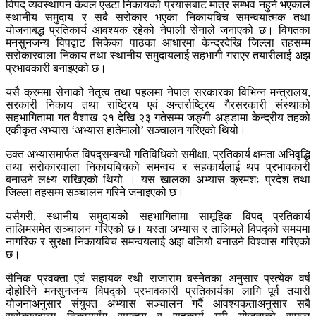
विपद् व्यवस्थापन केवल एउटा निकायको प्रयासबाट मात्र सम्भव नहुने भएकाले
स्थानीय समुदाय र सबै सरोकार भएका निकायबिच समन्वयात्मक तथा
योजनाबद्ध प्रतिकार्य आवश्यक रहेको नेपाली सेनाले जनाएको छ। विगतका
मनसुनजन्य विपद्बाट सिकेका पाठका आधारमा केन्द्रदेखि जिल्ला तहसम्म
सरोकारवाला निकाय तथा स्थानीय समुदायलाई सहभागी गराएर तयारीलाई अझ
प्रभावकारी बनाइएको छ।
यसै क्रममा सेनाको नेतृत्व तथा पहलमा नेपाल सरकारका विभिन्न मन्त्रालय,
सरकारी निकाय तथा राष्ट्रिय एवं अन्तर्राष्ट्रिय गैरसरकारी संस्थाको
सहभागितामा गत वैशाख २१ देखि २३ गतेसम्म जङ्गी अड्डामा केन्द्रीय तहको
एकीकृत अभ्यास ‘अभ्यास हातेमालो’ सञ्चालन गरिएको थियो।
उक्त अभ्यासमार्फत विपद्सम्बन्धी गतिविधिको समीक्षा, प्रतिकार्य क्षमता अभिवृद्धि
तथा सरोकारवाला निकायबिचको समन्वय र सहकार्यलाई थप प्रभावकारी
बनाउने लक्ष्य राखिएको थियो । यस खालका अभ्यास क्रमशः प्रदेश तथा
जिल्ला तहसम्म सञ्चालन गरिने जनाइएको छ।
यसैगरी, स्थानीय समुदायको सहभागितामा सामूहिक विपद् प्रतिकार्य
तालिमसमेत सञ्चालन गरिएको छ। यस्ता अभ्यास र तालिमले विपद्को समयमा
नागरिक र सुरक्षा निकायबिच समन्वयलाई अझ बलियो बनाउने विश्वास गरिएको
छ।
सैनिक प्रवक्ता एवं सहायक रथी राजाराम बस्नेतका अनुसार प्रत्येक वर्ष
दोहोरिने मनसुनजन्य विपद्को प्रभावकारी प्रतिकार्यका लागि पूर्व तयारी
योजनाअनुसार संयुक्त अभ्यास सञ्चालन गर्दै आवश्यकताअनुसार सबै