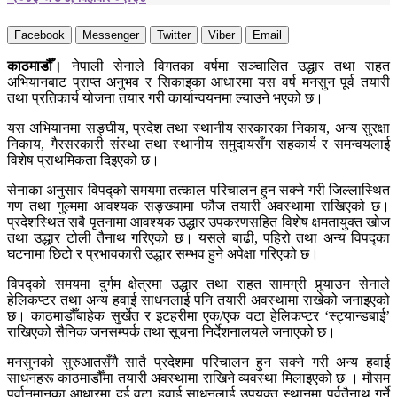
Facebook
Messenger
Twitter
Viber
Email
काठमाडौँ।
नेपाली सेनाले विगतका वर्षमा सञ्चालित उद्धार तथा राहत
अभियानबाट प्राप्त अनुभव र सिकाइका आधारमा यस वर्ष मनसुन पूर्व तयारी
तथा प्रतिकार्य योजना तयार गरी कार्यान्वयनमा ल्याउने भएको छ।
यस अभियानमा सङ्घीय, प्रदेश तथा स्थानीय सरकारका निकाय, अन्य सुरक्षा
निकाय, गैरसरकारी संस्था तथा स्थानीय समुदायसँग सहकार्य र समन्वयलाई
विशेष प्राथमिकता दिइएको छ।
सेनाका अनुसार विपद्को समयमा तत्काल परिचालन हुन सक्ने गरी जिल्लास्थित
गण तथा गुल्ममा आवश्यक सङ्ख्यामा फौज तयारी अवस्थामा राखिएको छ।
प्रदेशस्थित सबै पृतनामा आवश्यक उद्धार उपकरणसहित विशेष क्षमतायुक्त खोज
तथा उद्धार टोली तैनाथ गरिएको छ। यसले बाढी, पहिरो तथा अन्य विपद्का
घटनामा छिटो र प्रभावकारी उद्धार सम्भव हुने अपेक्षा गरिएको छ।
विपद्को समयमा दुर्गम क्षेत्रमा उद्धार तथा राहत सामग्री पुर्‍याउन सेनाले
हेलिकप्टर तथा अन्य हवाई साधनलाई पनि तयारी अवस्थामा राखेको जनाइएको
छ। काठमाडौँबाहेक सुर्खेत र इटहरीमा एक/एक वटा हेलिकप्टर ‘स्ट्यान्डबाई’
राखिएको सैनिक जनसम्पर्क तथा सूचना निर्देशनालयले जनाएको छ।
मनसुनको सुरुआतसँगै सातै प्रदेशमा परिचालन हुन सक्ने गरी अन्य हवाई
साधनहरू काठमाडौँमा तयारी अवस्थामा राखिने व्यवस्था मिलाइएको छ । मौसम
पूर्वानुमानका आधारमा दुई वटा हवाई साधनलाई उपयुक्त स्थानमा पूर्वतैनाथ गर्ने