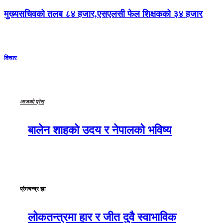
मुख्यसचिवको तलब ८४ हजार,एसएलसी फेल शिक्षकको ३४ हजार
विचार
आजको प्रेस
बालेन शाहको उदय र नेपालको भविष्य
प्रेमचन्द्र झा
लोकतन्त्रमा हार र जीत दुवै स्वाभाविक