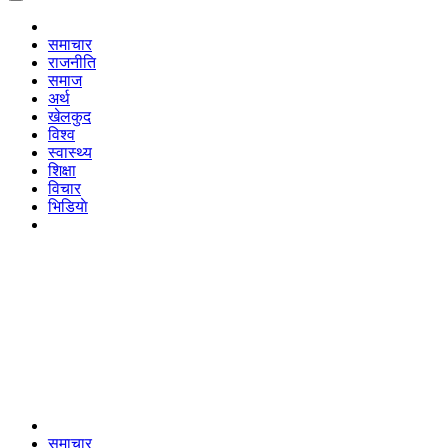
समाचार
राजनीति
समाज
अर्थ
खेलकुद
विश्व
स्वास्थ्य
शिक्षा
विचार
भिडियाे
समाचार