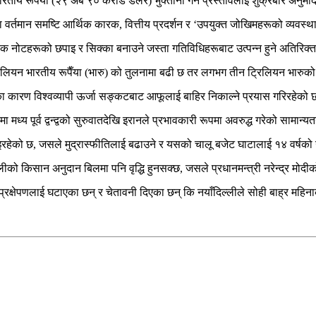
ीय रूपैँया (२९ अर्ब ९० करोड डलर) भुक्तानी गर्ने प्रस्तावलाई शुक्रबार अनुम
एका वर्तमान समष्टि आर्थिक कारक, वित्तीय प्रदर्शन र ‘उपयुक्त जोखिमहरूको व्यवस
्क नोटहरूको छपाइ र सिक्का बनाउने जस्ता गतिविधिहरूबाट उत्पन्न हुने अतिरिक
ट्रिलियन भारतीय रूपैँया (भारु) को तुलनामा बढी छ तर लगभग तीन ट्रिलियन भा
ुद्धका कारण विश्वव्यापी ऊर्जा सङ्कटबाट आफूलाई बाहिर निकाल्ने प्रयास गरिरहेको
 मध्य पूर्व द्वन्द्वको सुरुवातदेखि इरानले प्रभावकारी रूपमा अवरुद्ध गरेको सामान
िइरहेको छ, जसले मुद्रास्फीतिलाई बढाउने र यसको चालू बजेट घाटालाई १४ वर्षको 
ाँ दिल्लीको किसान अनुदान बिलमा पनि वृद्धि हुनसक्छ, जसले प्रधानमन्त्री नरेन्द्
प्रक्षेपणलाई घटाएका छन् र चेतावनी दिएका छन् कि नयाँदिल्लीले सोही बाह्र महिनाक