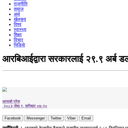
राजनीति
समाज
अर्थ
खेलकुद
विश्व
स्वास्थ्य
शिक्षा
विचार
भिडियाे
आरबिआईद्वारा सरकारलाई २९.९ अर्ब डलर 
आजको प्रेस
२०८३ जेष्ठ ९, शनिबार ०७:२०
Facebook
Messenger
Twitter
Viber
Email