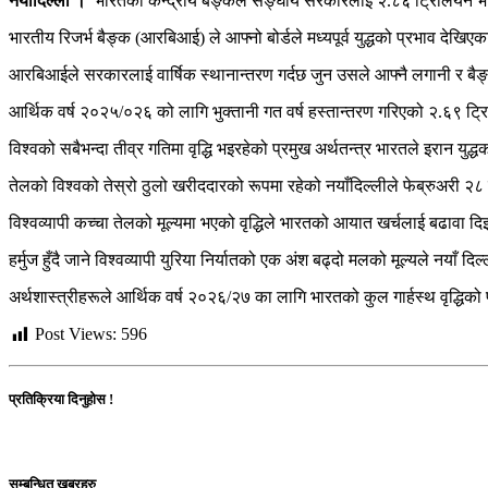
नयाँदिल्ली ।
भारतको केन्द्रीय बैङ्कले सङ्घीय सरकारलाई २.८६ ट्रिलियन भारत
भारतीय रिजर्भ बैङ्क (आरबिआई) ले आफ्नो बोर्डले मध्यपूर्व युद्धको प्रभाव देखि
आरबिआईले सरकारलाई वार्षिक स्थानान्तरण गर्दछ जुन उसले आफ्नै लगानी र बैङ
आर्थिक वर्ष २०२५/०२६ को लागि भुक्तानी गत वर्ष हस्तान्तरण गरिएको २.६९ 
विश्वको सबैभन्दा तीव्र गतिमा वृद्धि भइरहेको प्रमुख अर्थतन्त्र भारतले इरान य
तेलको विश्वको तेस्रो ठुलो खरीददारको रूपमा रहेको नयाँदिल्लीले फेब्रुअरी २८ मा
विश्वव्यापी कच्चा तेलको मूल्यमा भएको वृद्धिले भारतको आयात खर्चलाई बढावा द
हर्मुज हुँदै जाने विश्वव्यापी युरिया निर्यातको एक अंश बढ्दो मलको मूल्यले नय
अर्थशास्त्रीहरूले आर्थिक वर्ष २०२६/२७ का लागि भारतको कुल गार्हस्थ वृद्धिको 
Post Views:
596
प्रतिक्रिया दिनुहोस !
सम्बन्धित खबरहरु