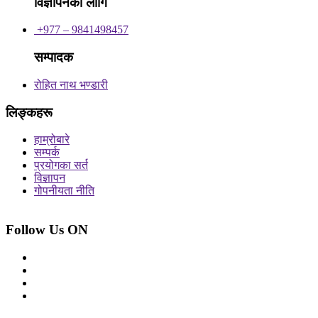
विज्ञापनका लागि
+977 – 9841498457
सम्पादक
रोहित नाथ भण्डारी
लिङ्कहरू
हाम्रोबारे
सम्पर्क
प्रयोगका सर्त
विज्ञापन
गोपनीयता नीति
Follow Us ON