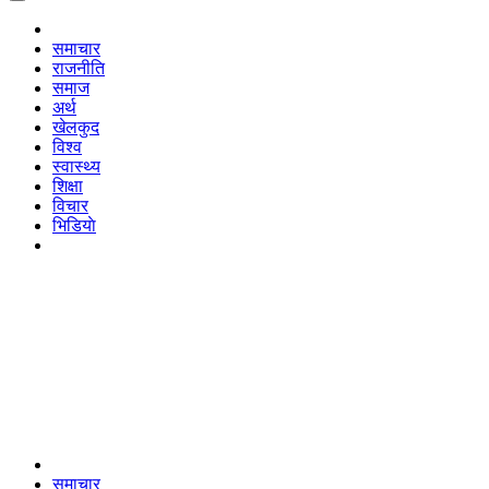
समाचार
राजनीति
समाज
अर्थ
खेलकुद
विश्व
स्वास्थ्य
शिक्षा
विचार
भिडियाे
समाचार