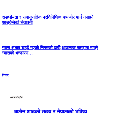
सङ्घीयता र समानुपातिक प्रतिनिधित्व कमजोर पार्न नपाइने
आङ्देम्बेको चेतावनी
ग्यास अभाव घट्दै गएको निगमको दाबी,आवश्यक मात्रामा मात्रै
ग्यासको भण्डारण…
विचार
आजको प्रेस
बालेन शाहको उदय र नेपालको भविष्य