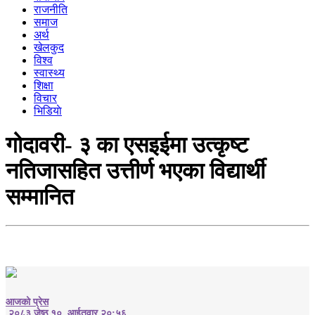
राजनीति
समाज
अर्थ
खेलकुद
विश्व
स्वास्थ्य
शिक्षा
विचार
भिडियाे
गोदावरी- ३ का एसइईमा उत्कृष्ट
नतिजासहित उत्तीर्ण भएका विद्यार्थी
सम्मानित
आजको प्रेस
२०८३ जेष्ठ १०, आईतवार २०:५६