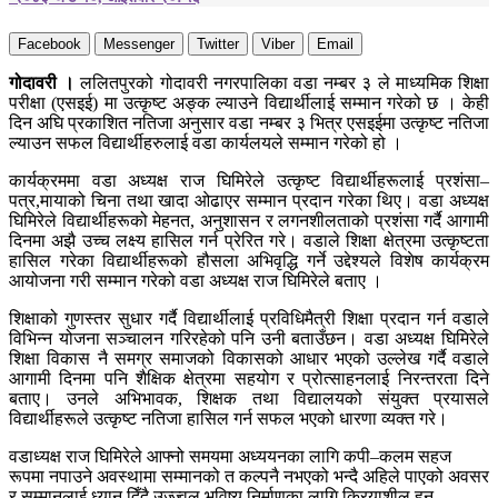
Facebook
Messenger
Twitter
Viber
Email
गोदावरी ।
ललितपुरको गोदावरी नगरपालिका वडा नम्बर ३ ले माध्यमिक शिक्षा
परीक्षा (एसइई) मा उत्कृष्ट अङ्क ल्याउने विद्यार्थीलाई सम्मान गरेको छ । केही
दिन अघि प्रकाशित नतिजा अनुसार वडा नम्बर ३ भित्र एसइईमा उत्कृष्ट नतिजा
ल्याउन सफल विद्यार्थीहरुलाई वडा कार्यलयले सम्मान गरेको हो ।
कार्यक्रममा वडा अध्यक्ष राज घिमिरेले उत्कृष्ट विद्यार्थीहरूलाई प्रशंसा–
पत्र,मायाको चिना तथा खादा ओढाएर सम्मान प्रदान गरेका थिए। वडा अध्यक्ष
घिमिरेले विद्यार्थीहरूको मेहनत, अनुशासन र लगनशीलताको प्रशंसा गर्दै आगामी
दिनमा अझै उच्च लक्ष्य हासिल गर्न प्रेरित गरे। वडाले शिक्षा क्षेत्रमा उत्कृष्टता
हासिल गरेका विद्यार्थीहरूको हौसला अभिवृद्धि गर्ने उद्देश्यले विशेष कार्यक्रम
आयोजना गरी सम्मान गरेको वडा अध्यक्ष राज घिमिरेले बताए ।
शिक्षाको गुणस्तर सुधार गर्दै विद्यार्थीलाई प्रविधिमैत्री शिक्षा प्रदान गर्न वडाले
विभिन्न योजना सञ्चालन गरिरहेको पनि उनी बताउँछन। वडा अध्यक्ष घिमिरेले
शिक्षा विकास नै समग्र समाजको विकासको आधार भएको उल्लेख गर्दै वडाले
आगामी दिनमा पनि शैक्षिक क्षेत्रमा सहयोग र प्रोत्साहनलाई निरन्तरता दिने
बताए। उनले अभिभावक, शिक्षक तथा विद्यालयको संयुक्त प्रयासले
विद्यार्थीहरूले उत्कृष्ट नतिजा हासिल गर्न सफल भएको धारणा व्यक्त गरे।
वडाध्यक्ष राज घिमिरेले आफ्नो समयमा अध्ययनका लागि कपी–कलम सहज
रूपमा नपाउने अवस्थामा सम्मानको त कल्पनै नभएको भन्दै अहिले पाएको अवसर
र सम्मानलाई ध्यान दिँदै उज्ज्वल भविष्य निर्माणका लागि क्रियाशील हुन