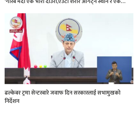
‘गरिब मर्दा एक भारी दाउरा,एउटा शरीर ओगट्ने स्थान र एक…
ढल्केबर ट्रमा सेन्टरबारे जवाफ दिन सरकारलाई सभामुखको
निर्देशन