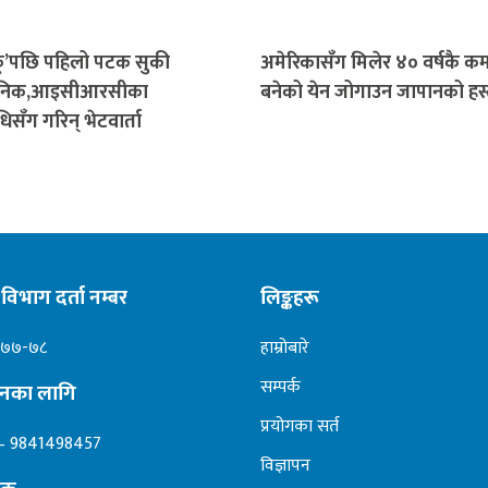
‘कू’पछि पहिलो पटक सुकी
अमेरिकासँग मिलेर ४० वर्षकै क
जनिक,आइसीआरसीका
बनेको येन जोगाउन जापानको हस्त
धिसँग गरिन् भेटवार्ता
विभाग दर्ता नम्बर
लिङ्कहरू
०७७-७८
हाम्रोबारे
सम्पर्क
ापनका लागि
प्रयोगका सर्त
– 9841498457
विज्ञापन