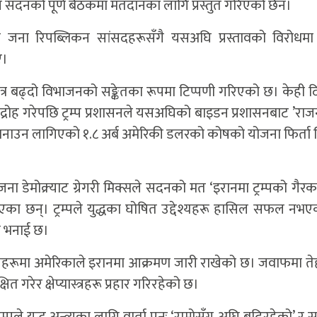
नि सदनको पूर्ण बैठकमा मतदानका लागि प्रस्तुत गरिएको छैन।
 जना रिपब्लिकन सांसदहरूसँगै यसअघि प्रस्तावको विरोधमा
ए।
त्र बढ्दो विभाजनको सङ्केतका रूपमा टिप्पणी गरिएको छ। केही 
े विद्रोह गरेपछि ट्रम्प प्रशासनले यसअघिको बाइडन प्रशासनबाट ’र
ा बनाउन लागिएको १.८ अर्ब अमेरिकी डलरको कोषको योजना फिर्ता
डेमोक्र्याट ग्रेगरी मिक्सले सदनको मत ‘इरानमा ट्रम्पको गैरक
ताएका छन्। ट्रम्पले युद्धका घोषित उद्देश्यहरू हासिल सफल नभए
ो भनाई छ।
िनहरूमा अमेरिकाले इरानमा आक्रमण जारी राखेको छ। जवाफमा ते
गरेर क्षेप्यास्त्रहरू प्रहार गरिरहेको छ।