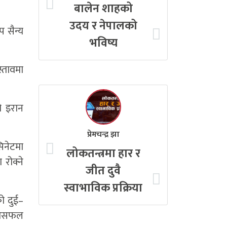
बालेन शाहको
उदय र नेपालको
प सैन्य
भविष्य
स्तावमा
ो इरान
प्रेमचन्द्र झा
िनेटमा
लोकतन्त्रमा हार र
 रोक्ने
जीत दुवै
स्वाभाविक प्रक्रिया
ो दुई–
ो असफल