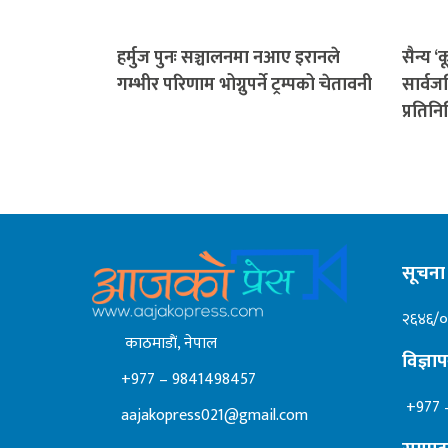
हर्मुज पुनः सञ्चालनमा नआए इरानले
सैन्य 
गम्भीर परिणाम भोग्नुपर्ने ट्रम्पको चेतावनी
सार्व
प्रतिनि
सूचना 
२६४६/
काठमाडाैं, नेपाल
विज्ञ
+977 – 9841498457
+977 
aajakopress021@gmail.com