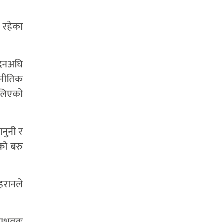
 रहेका
दिनअघि
ाजनीतिक
 लिएको
ानुनी र
को बरु
हरानले