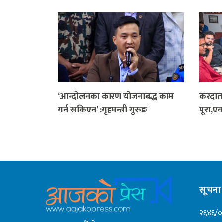
‘आन्दोलनका कारण योजनाबद्ध काम
करदाता
गर्न सकिएन’ :गृहमन्त्री गुरुङ
पूरा,ए
सूचना 
२६४६/