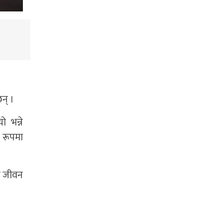
छन् ।
 भन्ने
 रूपमा
िक जीवन