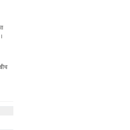
मा
 ।
ाबीच