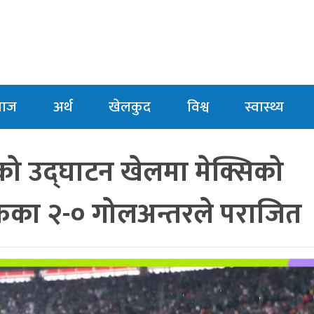
माज
अर्थ
खेलकुद
विश्व
स्वास्थ्य
ो उद्घाटन खेलमा मेक्सिको
रिका २-० गोलअन्तरले पराजित