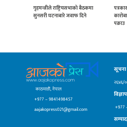
गृहमन्त्रीले राष्ट्रियसभाको बैठकमा
पत्रक
सुनसरी घटनाबारे जवाफ दिने
कारोबा
पक्राउ
सूचना 
२६४६/
काठमाडाैं, नेपाल
विज्ञ
+977 – 9841498457
+977 
aajakopress021@gmail.com
सम्पा