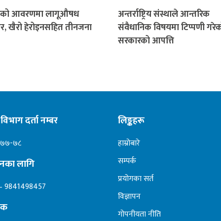
ारको आवरणमा लागूऔषध
अन्तर्राष्ट्रिय संस्थाले आन्तरिक
र, खैरो हेरोइनसहित तीनजना
संवैधानिक विषयमा टिप्पणी गरेको
सरकारको आपत्ति
विभाग दर्ता नम्बर
लिङ्कहरू
०७७-७८
हाम्रोबारे
सम्पर्क
ापनका लागि
प्रयोगका सर्त
– 9841498457
विज्ञापन
दक
गोपनीयता नीति