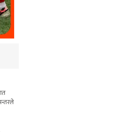
ुआत
न्तरले