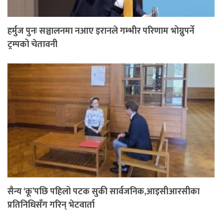
हर्मुज पुनः सञ्चालनमा नआए इरानले गम्भीर परिणाम भोग्नुपर्ने
ट्रम्पको चेतावनी
सैन्य ‘कू’पछि पहिलो पटक सुकी सार्वजनिक,आइसीआरसीका
प्रतिनिधिसँग गरिन् भेटवार्ता