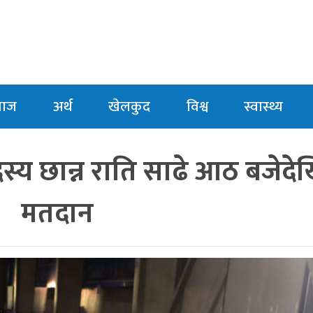
माज
अर्थ
खेलकुद
विश्व
स्वास्थ्य
सदस्य छान्न राति साढे आठ बजेदे
मतदान