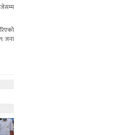
जेसम्म
गरिएको
९९ जना