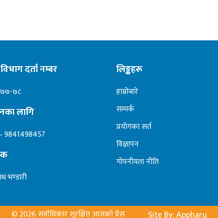
विभाग दर्ता नम्बर
लिङ्कहरू
०७७-७८
हाम्रोबारे
सम्पर्क
ापनका लागि
प्रयोगका सर्त
– 9841498457
विज्ञापन
दक
गोपनीयता नीति
ाथ भण्डारी
© 2026 सर्वाधिकार शुरक्षित आजको प्रेस
Site By: Appharu