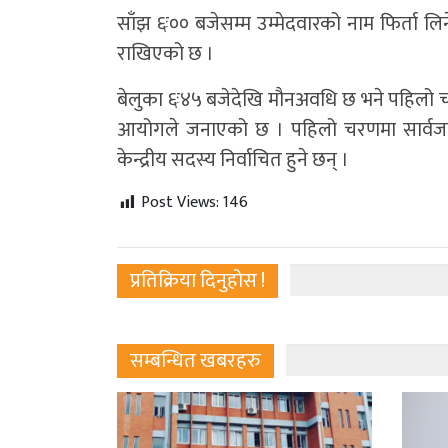
साँझ ६ः०० बजेसम्म उम्मेदवारको नाम फिर्ता ल
राखिएको छ ।
बेलुका ६ः४५ बजेदेखि मौनअवधि छ भने पहिलो च
आयोगले जनाएको छ । पहिलो चरणमा सार्वजन
केन्द्रीय सदस्य निर्वाचित हुने छन् ।
Post Views:
146
प्रतिक्रिया दिनुहोस !
सम्बन्धित खबरहरु