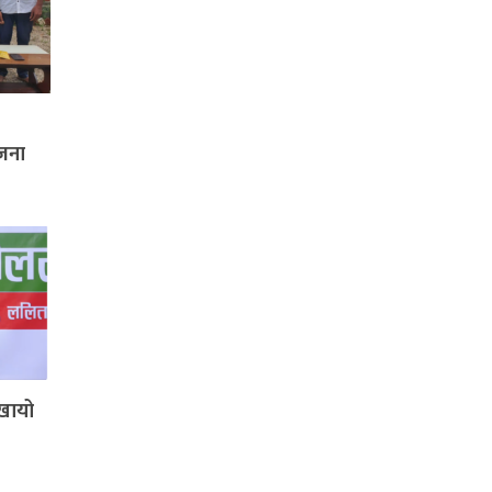
नजना
खायो