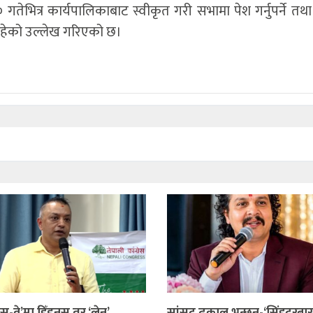
गतेभित्र कार्यपालिकाबाट स्वीकृत गरी सभामा पेश गर्नुपर्ने त
था रहेको उल्लेख गरिएको छ।
रेस-वे’मा हिँड्नूस् तर ‘लेन’
सांसद ढकाल भन्छन्-‘सिंहदरबा