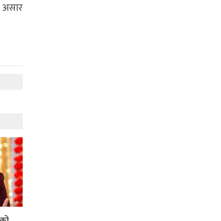
था असार
रको