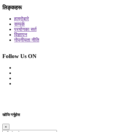
लिङ्कहरू
हाम्रोबारे
सम्पर्क
प्रयोगका सर्त
विज्ञापन
गोपनीयता नीति
Follow Us ON
© 2026 सर्वाधिकार शुरक्षित आजको प्रेस
Site By: Appharu
खोजि गर्नुहोस
×