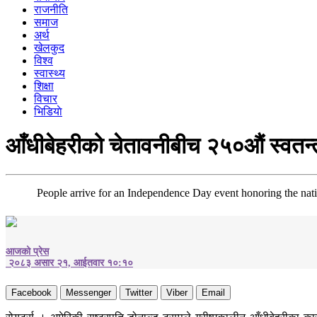
राजनीति
समाज
अर्थ
खेलकुद
विश्व
स्वास्थ्य
शिक्षा
विचार
भिडियाे
आँधीबेहरीको चेतावनीबीच २५०औं स्वतन्त्
People arrive for an Independence Day event honoring the nati
आजको प्रेस
२०८३ असार २१, आईतवार १०:१०
Facebook
Messenger
Twitter
Viber
Email