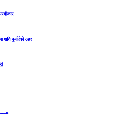
 अस्वीकार
षति पुर्यार्एको ठहर
री