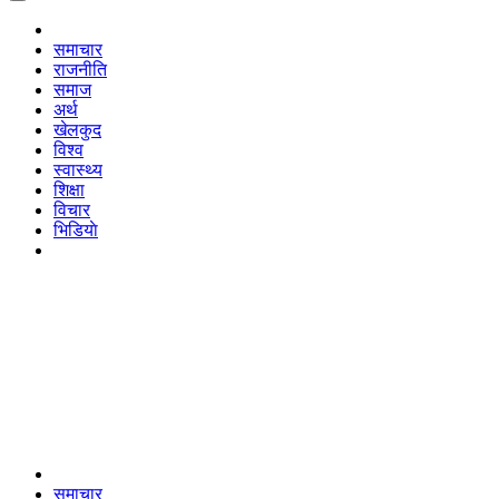
समाचार
राजनीति
समाज
अर्थ
खेलकुद
विश्व
स्वास्थ्य
शिक्षा
विचार
भिडियाे
समाचार