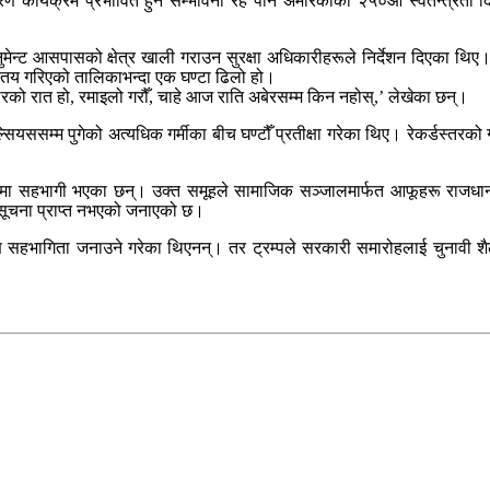
ा कारण कार्यक्रम प्रभावित हुने सम्भावना रहे पनि अमेरिकाको २५०औँ स्वतन्
नुमेन्ट आसपासको क्षेत्र खाली गराउन सुरक्षा अधिकारीहरूले निर्देशन दिएका थि
तय गरिएको तालिकाभन्दा एक घण्टा ढिलो हो।
बारको रात हो, रमाइलो गरौँ, चाहे आज राति अबेरसम्म किन नहोस्,’ लेखेका छन्।
सियससम्म पुगेको अत्यधिक गर्मीका बीच घण्टौँ प्रतीक्षा गरेका थिए। रेकर्डस्तरको
ारोहमा सहभागी भएका छन्। उक्त समूहले सामाजिक सञ्जालमार्फत आफूहरू राजधानी
ो सूचना प्राप्त नभएको जनाएको छ।
्यक्ष सहभागिता जनाउने गरेका थिएनन्। तर ट्रम्पले सरकारी समारोहलाई चुनाव