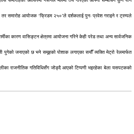
त्रता दिवस समारोहका अवसरमा नेसनल मलमा तय गरिएको आफ्नो सम्बोधन कुनै पनि
ए। तर समारोह आयोजक ‘फ्रिडम २५०’ले दर्शकलाई पुनः प्रवेश गराइने र ट्रम्पले
 गर्मीका कारण वासिङ्टन क्षेत्रमा आयोजना गरिने केही परेड तथा अन्य सार्वजनिक
 पुगेको जनाएको छ भने समूहको पोशाक लगाएका सयौँ व्यक्ति मेट्रो रेलमार्फत
ी शैलीका राजनीतिक गतिविधिसँग जोड्दै आएको टिप्पणी भइरहेका बेला यसपटकको