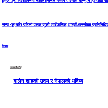
हर्मुज पुनः सञ्चालनमा नआए इरानले गम्भीर परिणाम भोग्नुपर्ने ट्रम्पको च
सैन्य ‘कू’पछि पहिलो पटक सुकी सार्वजनिक,आइसीआरसीका प्रतिनिधिसँग 
विचार
आजको प्रेस
बालेन शाहको उदय र नेपालको भविष्य