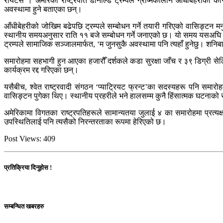
रोयटर्स । अमेरिकी राष्ट्रपति डोनाल्ड ट्रम्पले ग्रीष्मकालीन आँधीबेहरीक
अवस्थामा हुने बताएका छन्।
आँधीबेहरीको जोखिम बढेपछि ट्रम्पले सम्बोधन गर्ने तयारी गरिएको वासिङ्टन म
स्थानीय समयअनुसार राति ११ बजे सम्बोधन गर्ने जनाएको छ। यो समय यसअघि 
ट्रम्पले सामाजिक सञ्जालमार्फत, ‘म जुनसुकै अवस्थामा पनि त्यहाँ हुनेछु। शनि
समारोहमा सहभागी हुन आएका हजारौँ दर्शकले कडा सुरक्षा जाँच र ३९ डिग्री सेल्
कार्यक्रम रद्द गरिएका छन्।
यसैबीच, श्वेत राष्ट्रवादी संगठन ‘प्याट्रियट फ्रन्ट’का सदस्यहरू पनि सम
वासिङ्टन पुगेका थिए। स्थानीय प्रहरीले भने हालसम्म कुनै हिंसात्मक घटनाक
अमेरिकामा विगतका राष्ट्रपतिहरूले सामान्यतया जुलाई ४ का समारोहमा प्रत
उपस्थितिलाई पनि त्यसैको निरन्तरताका रूपमा हेरिएको छ।
Post Views:
409
प्रतिक्रिया दिनुहोस !
सम्बन्धित खबरहरु