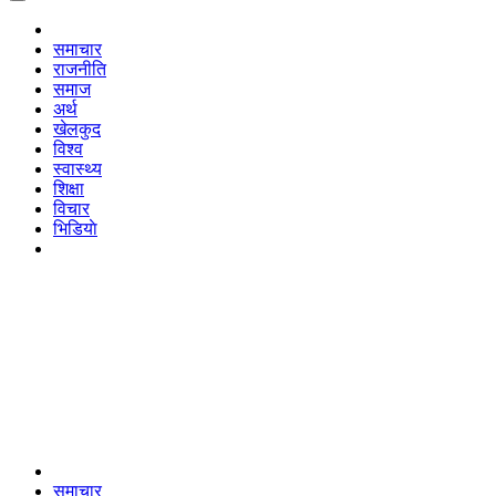
समाचार
राजनीति
समाज
अर्थ
खेलकुद
विश्व
स्वास्थ्य
शिक्षा
विचार
भिडियाे
समाचार