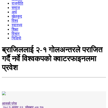
राजनीति
समाज
अर्थ
खेलकुद
विश्व
स्वास्थ्य
शिक्षा
विचार
भिडियाे
ब्राजिललाई २-१ गोलअन्तरले पराजित
गर्दै नर्वे विश्वकपको क्वाटरफाइनलमा
प्रवेश
आजको प्रेस
२०८३ असार २२, सोमबार ०७:१७