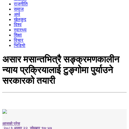
राजनीति
समाज
अर्थ
खेलकुद
विश्व
स्वास्थ्य
शिक्षा
विचार
भिडियाे
असार मसान्तभित्रै सङ्क्रमणकालीन
न्याय प्रक्रियालाई टुङ्गोमा पुर्याउने
सरकारको तयारी
आजको प्रेस
२०८३ असार २२, सोमबार १७:५७