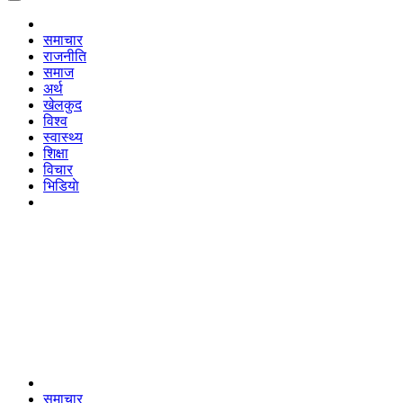
समाचार
राजनीति
समाज
अर्थ
खेलकुद
विश्व
स्वास्थ्य
शिक्षा
विचार
भिडियाे
समाचार