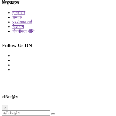
लिङ्कहरू
हाम्रोबारे
सम्पर्क
प्रयोगका सर्त
विज्ञापन
गोपनीयता नीति
Follow Us ON
© 2026 सर्वाधिकार शुरक्षित आजको प्रेस
Site By: Appharu
खोजि गर्नुहोस
×