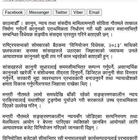
Facebook
Messenger
Twitter
Viber
Email
काठमाडौँ । कानुन, न्याय तथा संसदीय मामिलामन्त्री सोविता गौतमले तत्काल
निर्माण गर्नुपर्ने कानुनको प्राथमिकता निर्धारण गरी यही असार मसान्तभित्रै
सम्बन्धित विधेयक सङ्घीय संसद्मा प्रस्तुत गरिने बताएकी छन् ।
राष्ट्रियसभाको सोमबारको बैठकमा ‘विनियोजन विधेयक, २०८३’ माथिको
छलफलका क्रममा सांसदहरुले उठाएका जिज्ञासाको जवाफमा उनले
अत्यावश्यक कानुनको सूची तय गर्ने काम भइरहेको बताएकी हुन् ।
सांसदहरुले कानुनी सुधारलाई समयसीमाभित्र सम्पन्न गर्नुपर्ने, असान्दर्भिक
कानुनको खारेजी र संशोधनमा तीव्रता दिनुपर्नेे, डिजिटल कानुनी सेवा विस्तार
गर्नुपर्ने, सरकारी मुद्दा व्यवस्थापन प्रभावकारी बनाउनुपर्ने तथा न्यायाधीशको
क्षमता विकास गर्नुपर्नेलगायत जिज्ञासा राखेका थिए ।
मन्त्री गौतमले लामो समयदेखि बाँकी रहेको सङ्क्रमणकालीन न्याय
प्रक्रियालाई यथाशीघ्र टुङ्गोमा पुर्याउने गरी सरकारले उच्च प्राथमिकता
दिएको उल्लेख गरिन् ।
मन्त्री गौतमले सङ्क्रमणकालीन न्यायसँग जोडिएका सत्यनिरुपण तथा
मेलमिलाप आयोग र बेपत्ता पारिएका व्यक्तिको छानबिन आयोगको लागि
अत्यावश्यक बजेट विनियोजन गरिएको जानकारी दिइन् ।
विनियोजित बजेटको सीमाभित्र रही मन्त्रालयको कार्यसम्पादनलाई प्रभावकारी