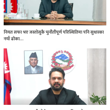
नियत सफा भए जस्तोसुकै चुनौतीपूर्ण परिस्थितिमा पनि सुधारका
नयाँ ढोका…