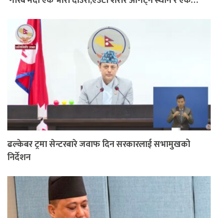
‘गरिब मर्दा एक भारी दाउरा,एउटा शरीर ओगट्ने स्थान र एक…
ढल्केबर ट्रमा सेन्टरबारे जवाफ दिन सरकारलाई सभामुखको
निर्देशन