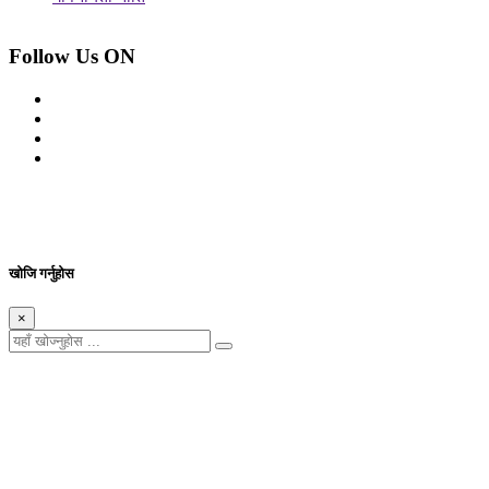
Follow Us ON
© 2026 सर्वाधिकार शुरक्षित आजको प्रेस
Site By: Appharu
खोजि गर्नुहोस
×