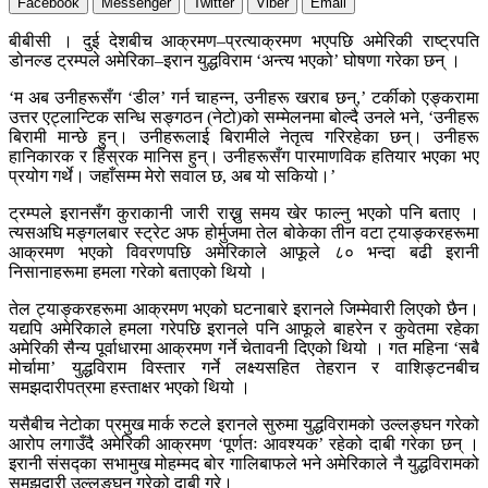
Facebook
Messenger
Twitter
Viber
Email
बीबीसी । दुई देशबीच आक्रमण–प्रत्याक्रमण भएपछि अमेरिकी राष्ट्रपति
डोनल्ड ट्रम्पले अमेरिका–इरान युद्धविराम ‘अन्त्य भएको’ घोषणा गरेका छन् ।
‘म अब उनीहरूसँग ‘डील’ गर्न चाहन्न, उनीहरू खराब छन्,’ टर्कीको एङ्करामा
उत्तर एट्लान्टिक सन्धि सङ्गठन (नेटो)को सम्मेलनमा बोल्दै उनले भने, ‘उनीहरू
बिरामी मान्छे हुन्। उनीहरूलाई बिरामीले नेतृत्व गरिरहेका छन्। उनीहरू
हानिकारक र हिंस्रक मानिस हुन्। उनीहरूसँग पारमाणविक हतियार भएका भए
प्रयोग गर्थे। जहाँसम्म मेरो सवाल छ, अब यो सकियो।’
ट्रम्पले इरानसँग कुराकानी जारी राख्नु समय खेर फाल्नु भएको पनि बताए ।
त्यसअघि मङ्गलबार स्ट्रेट अफ होर्मुजमा तेल बोकेका तीन वटा ट्याङ्करहरूमा
आक्रमण भएको विवरणपछि अमेरिकाले आफूले ८० भन्दा बढी इरानी
निसानाहरूमा हमला गरेको बताएको थियो ।
तेल ट्याङ्करहरूमा आक्रमण भएको घटनाबारे इरानले जिम्मेवारी लिएको छैन।
यद्यपि अमेरिकाले हमला गरेपछि इरानले पनि आफूले बाहरेन र कुवेतमा रहेका
अमेरिकी सैन्य पूर्वाधारमा आक्रमण गर्ने चेतावनी दिएको थियो । गत महिना ‘सबै
मोर्चामा’ युद्धविराम विस्तार गर्ने लक्ष्यसहित तेहरान र वाशिङ्टनबीच
समझदारीपत्रमा हस्ताक्षर भएको थियो ।
यसैबीच नेटोका प्रमुख मार्क रुटले इरानले सुरुमा युद्धविरामको उल्लङ्घन गरेको
आरोप लगाउँदै अमेरिकी आक्रमण ‘पूर्णतः आवश्यक’ रहेको दाबी गरेका छन् ।
इरानी संसद्का सभामुख मोहम्मद बोर गालिबाफले भने अमेरिकाले नै युद्धविरामको
समझदारी उल्लङ्घन गरेको दाबी गरे।