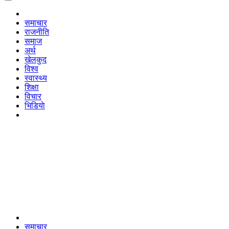
समाचार
राजनीति
समाज
अर्थ
खेलकुद
विश्व
स्वास्थ्य
शिक्षा
विचार
भिडियाे
समाचार