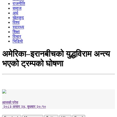
राजनीति
समाज
अर्थ
खेलकुद
विश्व
स्वास्थ्य
शिक्षा
विचार
भिडियाे
अमेरिका–इरानबीचको युद्धविराम अन्त्य
भएको ट्रम्पको घोषणा
आजको प्रेस
२०८३ असार २४, बुधबार २०:१०