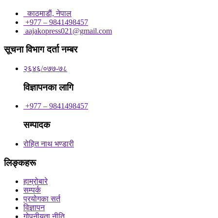
काठमाडाैं, नेपाल
+977 – 9841498457
aajakopress021@gmail.com
सूचना विभाग दर्ता नम्बर
२६४६/०७७-७८
विज्ञापनका लागि
+977 – 9841498457
सम्पादक
रोहित नाथ भण्डारी
लिङ्कहरू
हाम्रोबारे
सम्पर्क
प्रयोगका सर्त
विज्ञापन
गोपनीयता नीति