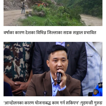
वर्षाका कारण देशका विभिन्न जिल्लाका सडक सञ्जाल प्रभावित
‘आन्दोलनका कारण योजनाबद्ध काम गर्न सकिएन’ :गृहमन्त्री गुरुङ