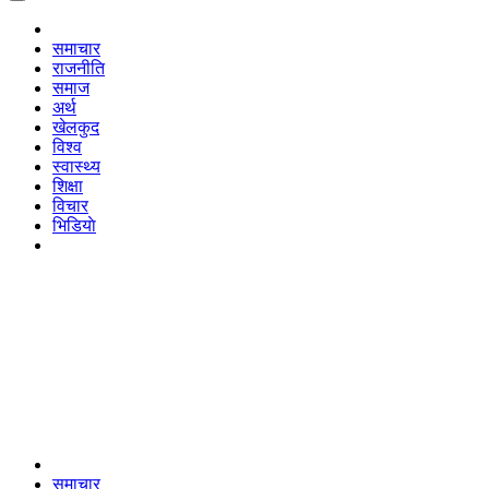
समाचार
राजनीति
समाज
अर्थ
खेलकुद
विश्व
स्वास्थ्य
शिक्षा
विचार
भिडियाे
समाचार