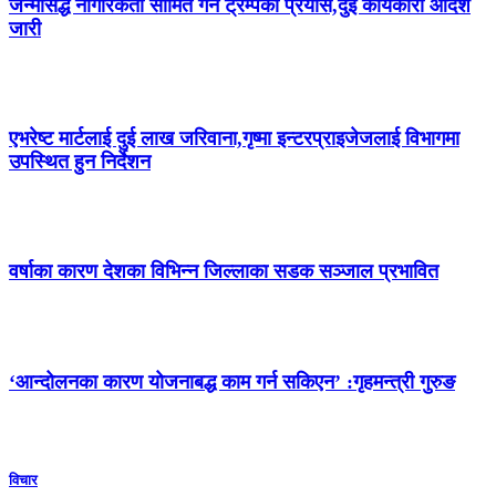
जन्मसिद्ध नागरिकता सीमित गर्ने ट्रम्पको प्रयास,दुई कार्यकारी आदेश
जारी
एभरेष्ट मार्टलाई दुई लाख जरिवाना,गृष्मा इन्टरप्राइजेजलाई विभागमा
उपस्थित हुन निर्देशन
वर्षाका कारण देशका विभिन्न जिल्लाका सडक सञ्जाल प्रभावित
‘आन्दोलनका कारण योजनाबद्ध काम गर्न सकिएन’ :गृहमन्त्री गुरुङ
विचार