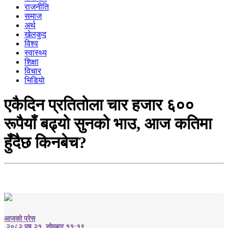
राजनीति
समाज
अर्थ
खेलकुद
विश्व
स्वास्थ्य
शिक्षा
विचार
भिडियाे
एकैदिन प्रतितोला चार हजार ६००
रूपैयाँ बढ्यो सुनको भाउ, आज कतिमा
हुँदैछ किनबेच?
आजको प्रेस
२०८२ पुष २१, सोमबार ११:१९