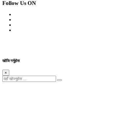
Follow Us ON
© 2026 सर्वाधिकार शुरक्षित आजको प्रेस
Site By: Appharu
खोजि गर्नुहोस
×