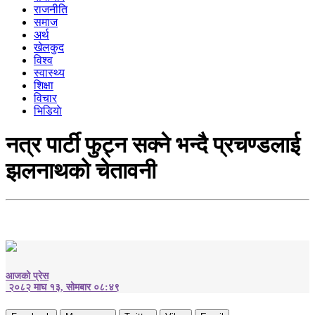
राजनीति
समाज
अर्थ
खेलकुद
विश्व
स्वास्थ्य
शिक्षा
विचार
भिडियाे
नत्र पार्टी फुट्न सक्ने भन्दै प्रचण्डलाई
झलनाथको चेतावनी
आजको प्रेस
२०८२ माघ १३, सोमबार ०८:४९