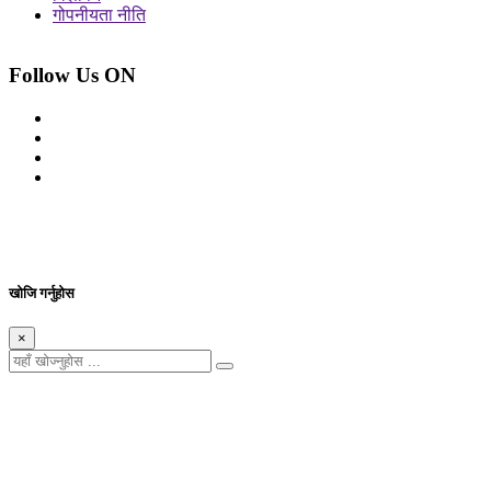
गोपनीयता नीति
Follow Us ON
© 2026 सर्वाधिकार शुरक्षित आजको प्रेस
Site By: Appharu
खोजि गर्नुहोस
×