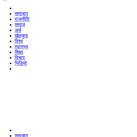
समाचार
राजनीति
समाज
अर्थ
खेलकुद
विश्व
स्वास्थ्य
शिक्षा
विचार
भिडियाे
समाचार