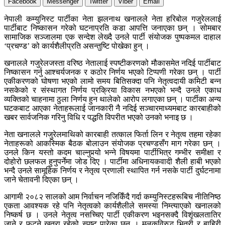
Facebook
Messenger
Twitter
Viber
Email
नेपाली कम्युनिस्ट पार्टीका नेता झलनाथ खनालले नेता हरिबोल गजुरेललाई
पार्टीबाट निष्कासन गरेको घटनाप्रति कडा आपत्ति जनाएका छन् । सोमबार
सामाजिक सञ्जालमा एक सन्देश लेख्दै उनले पार्टी संयोजक पुष्पकमल दाहाल
‘प्रचण्ड’ को कार्यशैलीप्रति असन्तुष्टि पोखेका हुन् ।
खनालले गजुरेलजस्ता वरिष्ठ नेतालाई स्पष्टीकरणको मौकासमेत नदिई पार्टीबाट
निष्कासन गर्नु आश्चर्यजनक र कठोर निर्णय भएको टिप्पणी गरेका छन् । पार्टी
एकीकरणको घोषणा भएको लामो समय बितिसक्दा पनि नेतृत्वदायी कमिटी बन्न
नसकेको र संस्थागत निर्णय प्रक्रिया विकास नभएको भन्दै उनले एकाध
व्यक्तिको चाहनामा ठुला निर्णय हुन थालेको आरोप लगाएका छन् । पार्टीका अन्य
घटकबाट आएका नेताहरूलाई जानकारी नै नदिई सञ्चारमाध्यमबाट कारबाहीको
खबर सार्वजनिक गरिनु विधि र पद्धति विपरीत भएको उनको भनाइ छ ।
नेता खनालले गजुरेलमाथिको कारबाही तत्काल फिर्ता लिन र नेतृत्व तहमा रहेका
नेताहरूको आकस्मिक बैठक बोलाउन संयोजक प्रचण्डसँग माग गरेका छन् ।
उनले किन यस्तो कदम चाल्नुपर्‍यो भन्ने विषयमा पार्टीभित्र गम्भीर समीक्षा र
दोहोरो छलफल हुनुपर्नेमा जोड दिए । पार्टीमा अधिनायकवादी शैली हाबी भएको
भन्दै उनले सामूहिक निर्णय र नेतृत्व प्रणाली स्थापित गर्न नसके पार्टी दुर्घटनामा
जाने चेतावनी दिएका छन् ।
आगामी २०८२ सालको आम निर्वाचन नजिकिँदै गर्दा कम्युनिस्टहरूबिच नीतिनिष्ठ
एकता आवश्यक रहे पनि नेतृत्वको कार्यशैलीले समस्या निम्त्याएको खनालको
निष्कर्ष छ । उनले नेतृत्व नसच्चिए पार्टी एकीकरण भइनसक्दै विशृंखलतातिर
जाने र फुट्ने खतरा रहेको स्पष्ट पारेका छन् । मुलुकविरुद्ध भित्री र बाहिरी