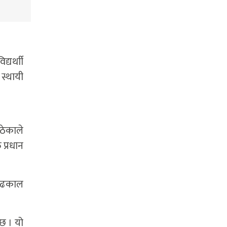
यर्थाी
स्थायी
उठेकाले
प्रधान
्न ढकाल
 छ । यो