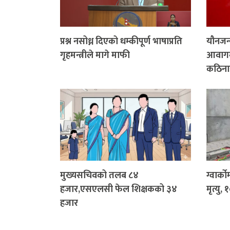
प्रश्न नसोध्न दिएको धम्कीपूर्ण भाषाप्रति
यौनजन्य
गृहमन्त्रीले मागे माफी
आवागमन
कठिनाइ
मुख्यसचिवको तलब ८४
ग्वार्क
हजार,एसएलसी फेल शिक्षकको ३४
मृत्यु,
हजार