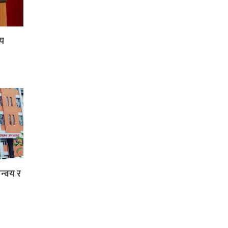
षय
न्वय र