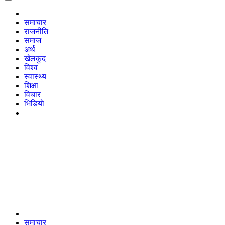
समाचार
राजनीति
समाज
अर्थ
खेलकुद
विश्व
स्वास्थ्य
शिक्षा
विचार
भिडियाे
समाचार