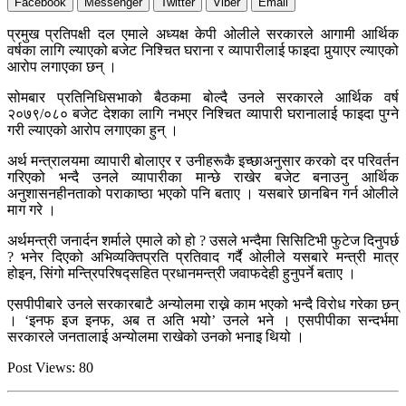
Facebook
Messenger
Twitter
Viber
Email
प्रमुख प्रतिपक्षी दल एमाले अध्यक्ष केपी ओलीले सरकारले आगामी आर्थिक
वर्षका लागि ल्याएको बजेट निश्चित घराना र व्यापारीलाई फाइदा पुर्‍याएर ल्याएको
आरोप लगाएका छन् ।
सोमबार प्रतिनिधिसभाको बैठकमा बोल्दै उनले सरकारले आर्थिक वर्ष
२०७९/०८० बजेट देशका लागि नभएर निश्चित व्यापारी घरानालाई फाइदा पुग्ने
गरी ल्याएको आरोप लगाएका हुन् ।
अर्थ मन्त्रालयमा व्यापारी बोलाएर र उनीहरूकै इच्छाअनुसार करको दर परिवर्तन
गरिएको भन्दै उनले व्यापारीका मान्छे राखेर बजेट बनाउनु आर्थिक
अनुशासनहीनताको पराकाष्ठा भएको पनि बताए । यसबारे छानबिन गर्न ओलीले
माग गरे ।
अर्थमन्त्री जनार्दन शर्माले एमाले को हो ? उसले भन्दैमा सिसिटिभी फुटेज दिनुपर्छ
? भनेर दिएको अभिव्यक्तिप्रति प्रतिवाद गर्दै ओलीले यसबारे मन्त्री मात्र
होइन, सिंगो मन्त्रिपरिषद्सहित प्रधानमन्त्री जवाफदेही हुनुपर्ने बताए ।
एसपीपीबारे उनले सरकारबाटै अन्योलमा राख्ने काम भएको भन्दै विरोध गरेका छन्
। ‘इनफ इज इनफ, अब त अति भयो’ उनले भने । एसपीपीका सन्दर्भमा
सरकारले जनतालाई अन्योलमा राखेको उनको भनाइ थियो ।
Post Views:
80