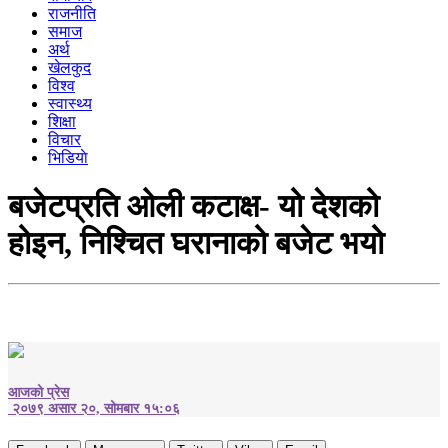
राजनीति
समाज
अर्थ
खेलकुद
विश्व
स्वास्थ्य
शिक्षा
विचार
भिडियाे
बजेटप्रति ओली कटाक्ष- यो देशको
होइन, निश्चित घरानाको बजेट भयो
आजको प्रेस
२०७९ असार २०, सोमबार १५:०६