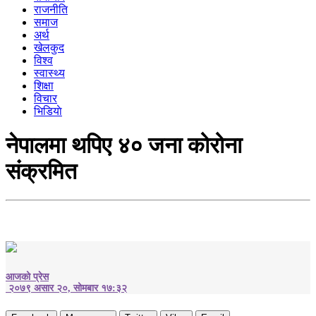
राजनीति
समाज
अर्थ
खेलकुद
विश्व
स्वास्थ्य
शिक्षा
विचार
भिडियाे
नेपालमा थपिए ४० जना कोरोना
संक्रमित
आजको प्रेस
२०७९ असार २०, सोमबार १७:३२