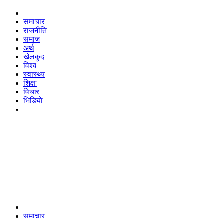
समाचार
राजनीति
समाज
अर्थ
खेलकुद
विश्व
स्वास्थ्य
शिक्षा
विचार
भिडियाे
समाचार