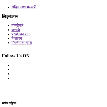
रोहित नाथ भण्डारी
लिङ्कहरू
हाम्रोबारे
सम्पर्क
प्रयोगका सर्त
विज्ञापन
गोपनीयता नीति
Follow Us ON
© 2026 सर्वाधिकार शुरक्षित आजको प्रेस
Site By: Appharu
खोजि गर्नुहोस