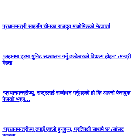
प्रधानमन्त्री साहसँग चीनका राजदूत माओमिङको भेटवार्ता
‘लहानमा ट्रमा युनिट सञ्चालन गर्नु ढल्केबरको विकल्प होइन’ :मन्त्री
मेहता
‘प्रधानमन्त्रीज्यू, राष्ट्रलाई सम्बोधन गर्नुभएको हो कि आफ्नो फेसबुक
पेजको भ्यूज…
‘प्रधानमन्त्रीज्यू तपाईं एक्लो हुनुहुन्न, प्रतिपक्षी साथमै छ’:सांसद
काउचा