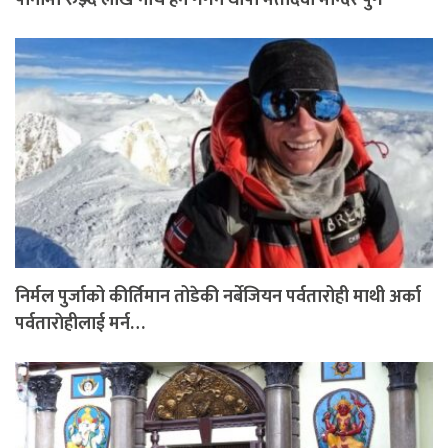
पानीमा रुझ्दै लाखे नाच हेर्न गगन थापा मैतीदेवी मन्दिर पुगे
निर्मल पुर्जाको कीर्तिमान तोडेकी नर्बेजियन पर्वतारोही माथी अर्का
पर्वताराेहीलाई मर्न…