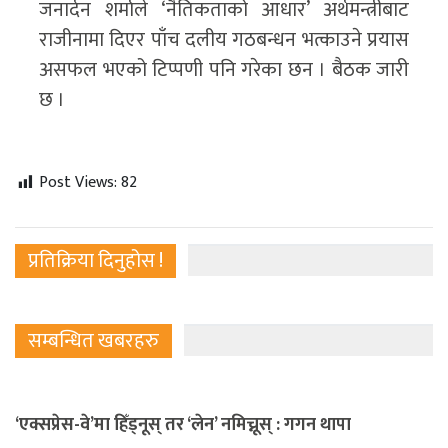
जनार्दन शर्माले ‘नैतिकताको आधार’ अर्थमन्त्रीबाट
राजीनामा दिएर पाँच दलीय गठबन्धन भत्काउने प्रयास
असफल भएको टिप्पणी पनि गरेका छन । बैठक जारी
छ ।
Post Views:
82
प्रतिक्रिया दिनुहोस !
सम्बन्धित खबरहरु
‘एक्सप्रेस-वे’मा हिँड्नूस् तर ‘लेन’ नमिच्नूस् : गगन थापा